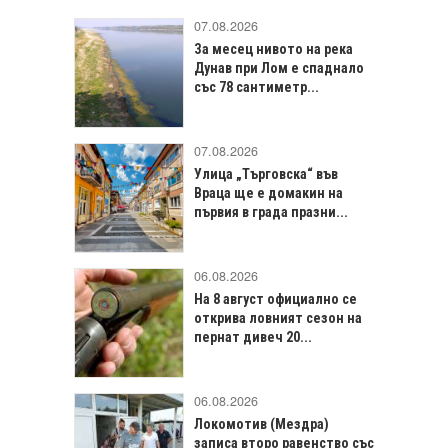
07.08.2026
За месец нивото на река
Дунав при Лом е спаднало
със 78 сантиметр...
07.08.2026
Улица „Търговска“ във
Враца щe е домакин на
първия в града празни...
06.08.2026
На 8 август официално се
открива ловният сезон на
пернат дивеч 20...
06.08.2026
Локомотив (Мездра)
записа второ равенство със