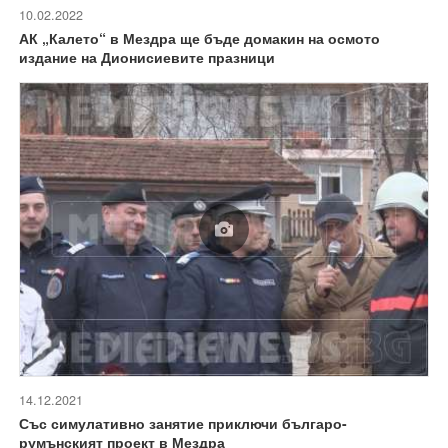
10.02.2022
АК „Калето“ в Мездра ще бъде домакин на осмото
издание на Дионисиевите празници
14.12.2021
Със симулативно занятие приключи българо-
румънският проект в Мездра