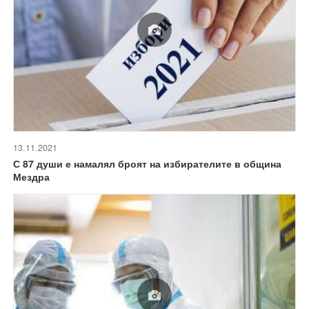
13.11.2021
С 87 души е намалял броят на избирателите в община
Мездра