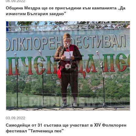
06.09.2022
Община Мездра ще се присъедини към кампанията „Да
изчистим България заедно"
03.09.2022
Самодейци от 31 състава ще участват в XIV Фолклорен
фестивал "Типченица пее"