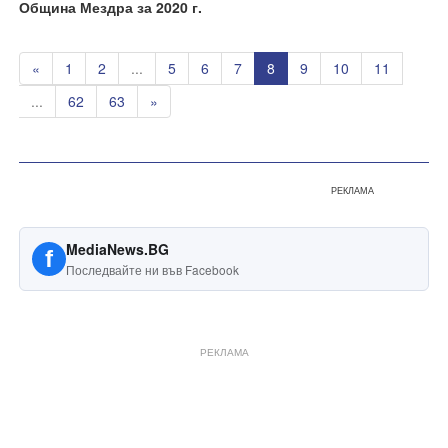
Община Мездра за 2020 г.
«
1
2
...
5
6
7
8
9
10
11
...
62
63
»
РЕКЛАМА
MediaNews.BG
f
Последвайте ни във Facebook
РЕКЛАМА