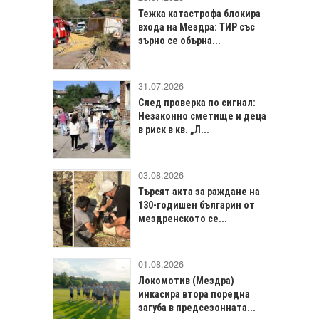
Тежка катастрофа блокира
входа на Мездра: ТИР със
зърно се обърна...
31.07.2026
След проверка по сигнал:
Незаконно сметище и деца
в риск в кв. „Л...
03.08.2026
Търсят акта за раждане на
130-годишен българин от
мездренското се...
01.08.2026
Локомотив (Мездра)
инкасира втора поредна
загуба в предсезонната...