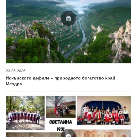
23.05.2026
Искърското дефиле – природното богатство край
Мездра