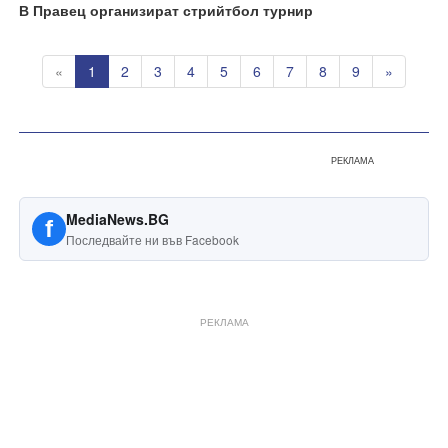
В Правец организират стрийтбол турнир
«
1
2
3
4
5
6
7
8
9
»
РЕКЛАМА
MediaNews.BG
f
Последвайте ни във Facebook
РЕКЛАМА