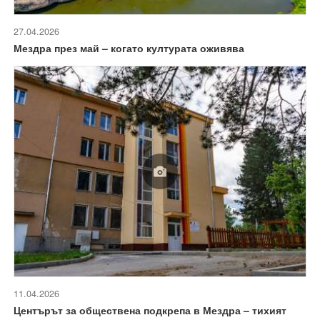
27.04.2026
Мездра през май – когато културата оживява
11.04.2026
Центърът за обществена подкрепа в Мездра – тихият