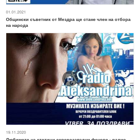
01.01.2021
Общински съветник от Мездра ще стане член на отбора
на народа
19.11.2020
Любимото на стотици северозападни фенове - радио