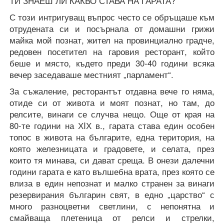
ТИ ЗНАЕШ ЛИ КАКВО СТАВА НА ГАРАТА?
С този интригуващ въпрос често се обръщаше към
отрудената си и посърнала от домашни грижи
майка мой познат, жител на провинциално градче,
редовен посетител на гаровия ресторант, който
беше и място, където преди 30-40 години всяка
вечер заседаваше местният „парламент“.
За съжаление, ресторантът отдавна вече го няма,
отиде си от живота и моят познат, но там, до
релсите, винаги се случва нещо. Още от края на
80-те години на ХIХ в., гарата става един особен
топос в живота на българите, една територия, на
която железницата и градовете, и селата, през
които тя минава, си дават среща. В онези далечни
години гарата е като вълшебна врата, през която се
влиза в един непознат и малко странен за винаги
резервирания българин свят, в едно „царство“ с
много разноцветни светлини, с непонятна и
смайваща плетеница от релси и стрелки,