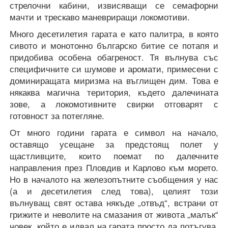
стрелочни кабини, извисяващи се семафорни
мачти и трескаво маневриращи локомотиви.
Много десетилетия гарата е като палитра, в която
сивото и монотонно българско битие се потапя и
придобива особена обагреност. Тя вълнува със
специфичните си шумове и аромати, примесени с
доминиращата миризма на въглищен дим. Това е
някаква магична територия, където далечината
зове, а локомотивните свирки отговарят с
готовност за потегляне.
От много години гарата е символ на начало,
оставящо усещане за предстоящ полет у
щастливците, които поемат по далечните
направления през Пловдив и Карлово към морето.
Но в началото на железопътните съобщения у нас
(а и десетилетия след това), целият този
вълнуващ свят остава някъде „отвъд“, встрани от
грижите и неволите на смазания от живота „малък“
човек, който е идвал на гарата просто да потъгува,