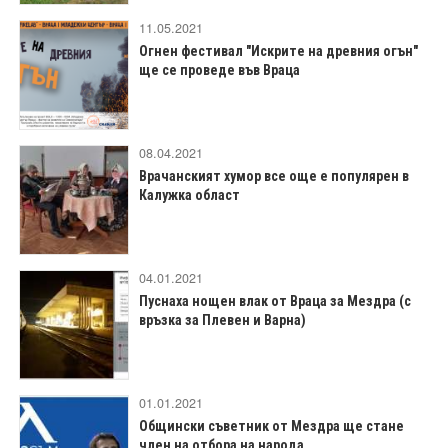
11.05.2021
Огнен фестивал "Искрите на древния огън"
ще се проведе във Враца
08.04.2021
Врачанският хумор все още е популярен в
Калужка област
04.01.2021
Пуснаха нощен влак от Враца за Мездра (с
връзка за Плевен и Варна)
01.01.2021
Общински съветник от Мездра ще стане
член на отбора на народа