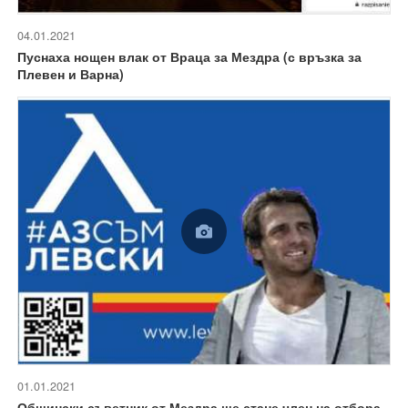
04.01.2021
Пуснаха нощен влак от Враца за Мездра (с връзка за
Плевен и Варна)
01.01.2021
Общински съветник от Мездра ще стане член на отбора