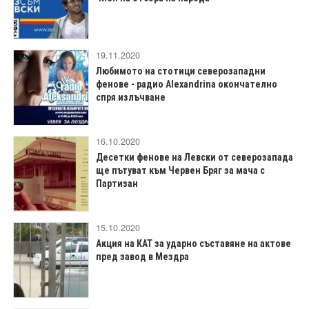
19.11.2020
Любимото на стотици северозападни
фенове - радио Alexandrina окончателно
спря излъчване
16.10.2020
Десетки фенове на Левски от северозапада
ще пътуват към Червен Бряг за мача с
Партизан
15.10.2020
Акция на КАТ за ударно съставяне на актове
пред завод в Мездра