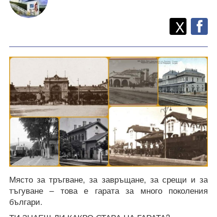
Twitt
Споделете
X
F
Място за тръгване, за завръщане, за срещи и за
тъгуване – това е гарата за много поколения
българи.