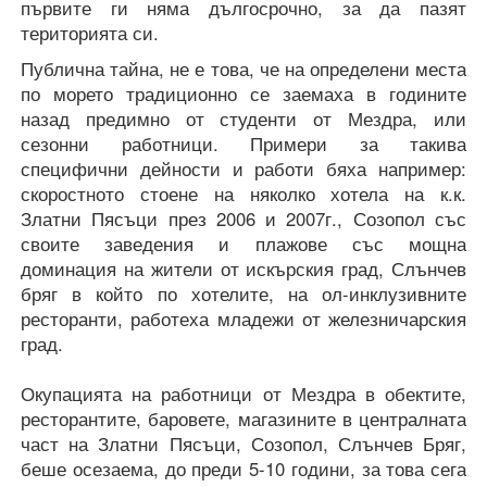
първите ги няма дългосрочно, за да пазят
територията си.
Публична тайна, не е това, че на определени места
по морето традиционно се заемаха в годините
назад предимно от студенти от Мездра, или
сезонни работници. Примери за такива
специфични дейности и работи бяха например:
скоростното стоене на няколко хотела на к.к.
Златни Пясъци през 2006 и 2007г., Созопол със
своите заведения и плажове със мощна
доминация на жители от искърския град, Слънчев
бряг в който по хотелите, на ол-инклузивните
ресторанти, работеха младежи от железничарския
град.
Окупацията на работници от Мездра в обектите,
ресторантите, баровете, магазините в централната
част на Златни Пясъци, Созопол, Слънчев Бряг,
беше осезаема, до преди 5-10 години, за това сега