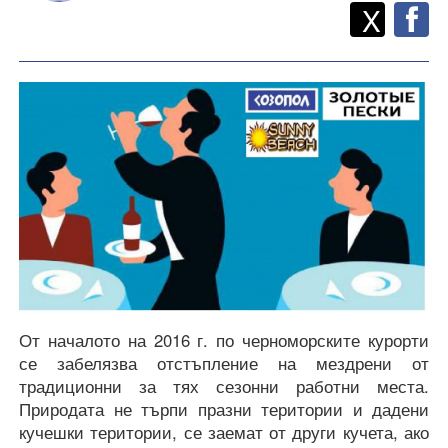
Twitt
Споделете
X
F
От началото на 2016 г. по черноморските курорти
се забелязва отстъпление на мездрени от
традиционни за тях сезонни работни места.
Природата не търпи празни територии и дадени
кучешки територии, се заемат от други кучета, ако