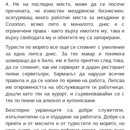
4. Не на последно място, може да се посочи
причината, че известен мездренски бизнесмен,
осигуряващ много работни места за мездрени в
Созопол, всяко лято в миналото, днес е с
ограничени права - както върху имотите му, така и
върху свободата му и обектите му са запорирани.
Туристи по морето все още си спомнят с умиление
за една липса днес. За тях макар и понякога
шокиращо да е било, им е било приятно след това,
да си спомнят, как им сервират в даден ресторант
пияни сервитьори, барманът да наруши всички
правила и да се напие по време на работа. Липсва
им откровеността на обслужващите ги работници,
дошли като тях на курорт, и съревновавайки се с
тях по пиене на алкохол и купонясване.
Безспорно украинците са добри служители,
изпълнителни са и отдадени на работата. Добре са
приети и от месните и от туристите по морето, но
нека знаят, че на тези работни места, които днес