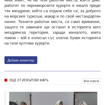
работят по черноморските курорти е имало преди
тях мездрени, който са отдали себе си, за доброто
на морския туризъм, макар и по свой нестандартен
начин. Техните работни места, са само временни,
защото те завинаги ще останат в историята като
мездренска територия, заради миналото, което
помни – кой е изписал със златни букви историята
на тези култови курорти.
Добави коментар
ОЩЕ ОТ ИСКЪРСКИ ФАРЪ
Виж повече