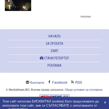
РЕКЛАМА
НАЧАЛО
ЗА ПРОЕКТА
ЕКИП
СТАНИ РЕПОРТЕР
РЕКЛАМА
Контакти
Facebook
RSS
© MediaNews.BG. Всички права запазени.
Общи условия за ползване
.
×
Този сайт използва БИСКВИТКИ (cookies).Като продължавате да
Powered and owned by Intersat Ltd.
използвате този сайт, вие се СЪГЛАСЯВАТЕ с използваните от
Собственост на Интерсат ООД.