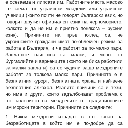
е осезаема и липсата им. Работните места масово
се заемат от украински младежи или украински
ученици (които почти не говорят български език, но
говорят другия официален език на черноморието,
колкото и да не им е приятно понякога – руския
език). Причините на пръв поглед са, че
украинските граждани имат по-облекчен режим за
работа в България, и че работят за по-малко пари.
Заплатите наистина са малки, и много от
бургазлийте и варненците (които не биха работили
за малки заплати) са се чудили защо мездрените
работят за толкова малко пари. Причината е в
безплатния курорт, безплатната храна, и най-вече
безплатния алкохол. Реалите причини са и тези,
но има и други, които задълбочават проблема с
отстъплението на мездрените от традиционните
им морски територии. Причините са следните:
1. Някои мездрени изпадат в т.н. капан на
безработицата в който им е по-добре да са