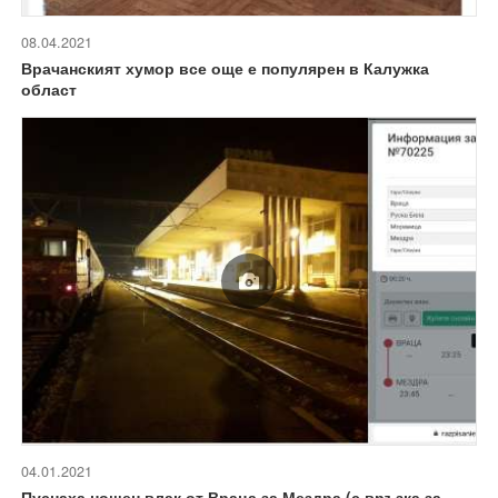
08.04.2021
Врачанският хумор все още е популярен в Калужка
област
04.01.2021
Пуснаха нощен влак от Враца за Мездра (с връзка за