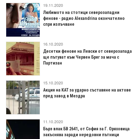
19.11.2020
Любимото на стотици северозападни
фенове - радио Alexandrina окончателно
спря излъчване
16.10.2020
Десетки фенове на Левски от северозапада
ще пътуват към Червен Бряг за мача с
Партизан
15.10.2020
Акция на КАТ за ударно съставяне на актове
пред завод в Мездра
11.10.2020
Бърз влак БВ 2641, от София за Г. Оряховица
закъснява заради нередовни пътници