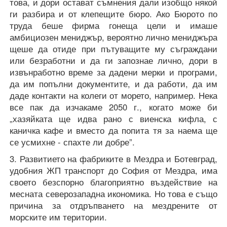
това, и дори остават съмнения дали изобщо някой
ги разбира и от клепещите бюро. Ако Бюрото по
труда беше фирма гонеща цели и имаше
амбициозен мениджър, вероятно лично мениджъра
щеше да отиде при пътуващите му съграждани
или безработни и да ги запознае лично, дори в
извънработно време за дадени мерки и програми,
да им попълни документите, и да работи, да им
даде контакти на колеги от морето, например. Нека
все пак да изчакаме 2050 г., когато може би
„хазяйката ще идва рано с виенска кифла, с
каничка кафе и вместо да попита тя за наема ще
се усмихне - спахте ли добре”.
3. Развитието на фабриките в Мездра и Ботевград,
удобния ЖП транспорт до София от Мездра, има
своето безспорно благоприятно въздействие на
месната северозападна икономика. Но това е също
причина за отдръпването на мездрените от
морските им територии.