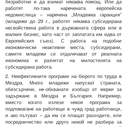
безработни и да взимат някаква помощ. Или да
работят по-така наречената европейска
недомислица – наречена „Младежка гаранция”
(младежи до 29 г., работят някаква субсидирана
несвойствена работа в държавната сфера или в
малкия бизнес, като част от заплатата им идва от
Европейския съюз). С работа на подобни
икономически неактивни места, субсидирани,
самите младежи се отдалечават от реалната
икономика и разчитат на милостинята на
субсидирана работа.
2. Неефективните програми на бюрото по труда в
Мездра. Много младежи напускат страната,
обезсърчени, не-обхванати изобщо от мерки за
задържане в Мездра и България. Например,
вместо когато излезе някоя програма за
подпомагане на работещи в чужд град работници,
и ако пътуват – да им се плащат разходите, или
посредничество или друго никой не разбира за