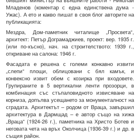
Младенов (коментар с една единствена дума -
Ужас). А ето и какво пишат в своя блог авторите на
публикацията:
Мездра, Дом-паметник читалище „Просвета“,
архитект: Петър Дограмаджиев, проект: вер. 1935 г.
(или по-късно), нач. на строителството: 1939 г.,
откриване на салона: 1946 г.
Фасадата е решена с големи конкавно извити
„слепи“ площи, облицовани с бял камък, и
конвексно извит обем с козирка при входовете.
Групираните в 5 вертикални ленти прозорци, в
комбинация със стъпаловидното извисяване на
корниза, допълва усещането за монументалност на
сградата. Архитектът – родом от Враца, завършил
архитектура в Дармщад – е автор също на хижа
„Враца“ (1924-26 г.), паметника на Христо Ботев и
неговата чета на връх Околчица (1936-39 г.) и др. в
същия район.