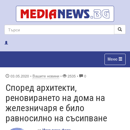
Меню
03.05.2020
•
Вашите новини
•
2535 •
0
Според архитекти,
реновирането на дома на
железничаря е било
равносилно на съсипване
от
Искърски фаръ