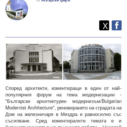
Twitt
Споделете
X
F
Според архитекти, коментиращи в един от най-
популярния форум на тема модернизации -
"Български архитектурен модернизъм/Bulgarian
Modernist Architecture", реновирането на сградата на
Дом на железничаря в Мездра е равносилно със
съсипване. Сред коментиралите темата е и
бившият министър на външните работи - Николай