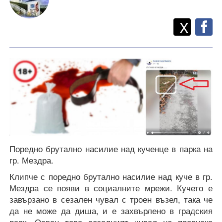
Twitt
Споделете
X
F
Поредно брутално насилие над кученце в парка на
гр. Мездра.
Клипче с поредно брутално насилие над куче в гр.
Мездра се появи в социалните мрежи. Кучето е
завързано в сезален чувал с троен възел, така че
да не може да диша, и е захвърлено в градския
парк. Освен това сезалният чувал не пропуска