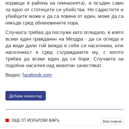
играещи в района на гимназията), и осъден само
за едно от стотиците си убийства. Но садистите и
убийците може и да са повече от един, може да са
някъде сред обикновените хора.
Случката трябва да послужи като огледало, в което
всеки един гражданин на Мездра - да се огледа и
да види дали той вижда в себе си насилника, или
насилникът е сред съгражданите му, с когото
трябва да всеки един да се бори. Случаите на
подобни насилия над животни зачестяват.
Видео:
facebook.com
Добави коментар
ОЩЕ ОТ ИСКЪРСКИ ФАРЪ
Виж повече