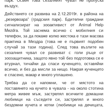
въздух.
Действието се развива на 2.12.2019г. в района на
„резервоара” (градския парк). Бдителни граждани
сигнализират на зооактивист от Animal Help
Mezdra. Той заснема всичко с мобилния си
телефон, за да покаже колко жестока е тази масова
практика в Мездра (това не е първият подобен
случай за тази година). След това възлите на
сезалния чувал се развиват с голи ръце от
зоозащитника, защото явно той без подготовка се е
втурнал, тичайки да спаси кученцето, оставяйки
всичко, и без да мисли за нищо. Накрая кученцето
е спасено, макар и много уплашено.
Трябва да се напомни, че от мястото на
поставянето на кучето в чувала - на около стотина
метра живее мъж, застрелял всичките домашни
любимци на съседите си, застрелял и много
бездомни кучета и котки (любимци на дечицата,