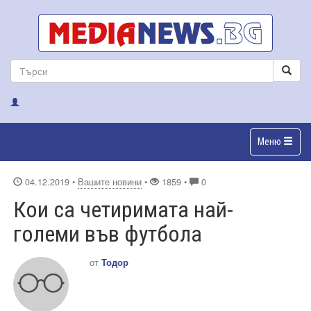
Меню
04.12.2019
•
Вашите новини
•
1859 •
0
Кои са четиримата най-
големи във футбола
от
Тодор