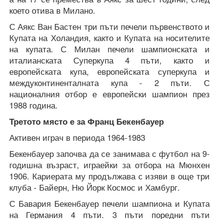
което отива в Милано.
С Аякс Ван Бастен три пъти печели първенството и
Купата на Холандия, както и Купата на носителите
на купата. С Милан печели шампионската и
италианската Суперкупа 4 пъти, както и
европейската купа, европейската суперкупа и
междуконтиненталната купа - 2 пъти. С
националния отбор е европейски шампион през
1988 година.
Третото място е за Франц Бекенбауер
Активен играч в периода 1964-1983
Бекенбауер започва да се занимава с футбол на 9-
годишна възраст, играейки за отбора на Мюнхен
1906. Кариерата му продължава с изяви в още три
клуба - Байерн, Ню Йорк Космос и Хамбург.
С Бавария Бекенбауер печели шампиона и Купата
на Германия 4 пъти. 3 пъти поредни пъти