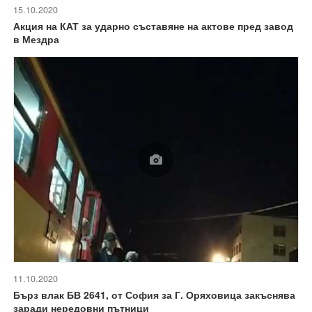
15.10.2020
Акция на КАТ за ударно съставяне на актове пред завод
в Мездра
11.10.2020
Бърз влак БВ 2641, от София за Г. Оряховица закъснява
заради нередовни пътници