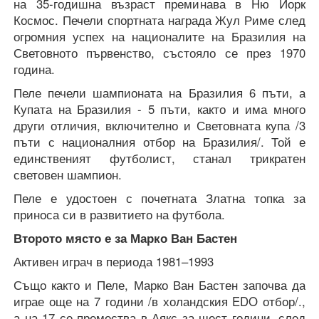
на 35-годишна възраст преминава в Ню Йорк
Космос. Печели спортната награда Жул Риме след
огромния успех на националите на Бразилия на
Световното първенство, състояло се през 1970
година.
Пеле печели шампионата на Бразилия 6 пъти, а
Купата на Бразилия - 5 пъти, както и има много
други отличия, включително и Световната купа /3
пъти с националния отбор на Бразилия/. Той е
единственият футболист, станал трикратен
световен шампион.
Пеле е удостоен с почетната Златна топка за
приноса си в развитието на футбола.
Второто място е за Марко Ван Бастен
Активен играч в периода 1981–1993
Също както и Пеле, Марко Ван Бастен започва да
играе още на 7 години /в холандския EDO отбор/.,
а на 17 се премества в Аякс за шест години, след