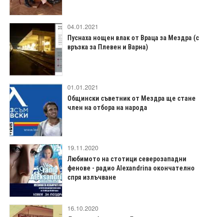
04.01.2021
Пуснаха нощен влак от Враца за Мездра (с
връзка за Плевен и Варна)
01.01.2021
Общински съветник от Мездра ще стане
член на отбора на народа
19.11.2020
Любимото на стотици северозападни
фенове - радио Alexandrina окончателно
спря излъчване
16.10.2020