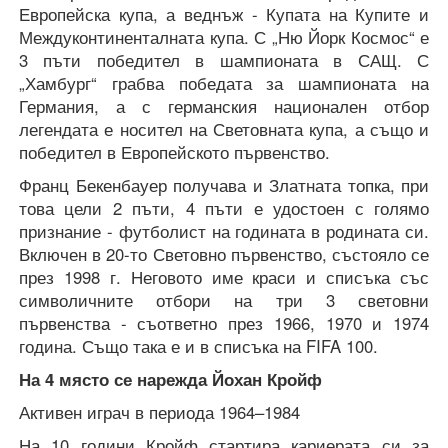
Европейска купа, а веднъж - Купата на Купите и
Междуконтиненталната купа. С „Ню Йорк Космос“ е
3 пъти победител в шампионата в САЩ. С
„Хамбург“ грабва победата за шампионата на
Германия, а с германския национален отбор
легендата е носител на Световната купа, а също и
победител в Европейското първенство.
Франц Бекенбауер получава и Златната топка, при
това цели 2 пъти, 4 пъти е удостоен с голямо
признание - футболист на годината в родината си.
Включен в 20-то Световно първенство, състояло се
през 1998 г. Неговото име краси и списъка със
символичните отбори на три 3 световни
първенства - съответно през 1966, 1970 и 1974
година. Също така е и в списъка на FIFA 100.
На 4 място се нарежда Йохан Кройф
Активен играч в периода 1964–1984
На 10 години Кройф стартира кариерата си за