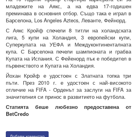
младежите на Аякс, а на едва 17-годишен
преминава в основния отбор. Също така е играл в
Барселона, Los Angeles Aztecs, Леванте, Фейнорд.
С Аякс Кройф спечели 8 титли на холандската
лига, 5 купи на Холандия, 3 европейски купи,
Суперкупата на УЕФА и Междуконтиненталната
купа. С Барселона печели шампионата и грабва
Купата на Испания. С Фейенорд пък е победител в
първенството и Купата на Холандия.
Йохан Кройф е удостоен с Златната топка три
пъти. През 2010 г. е удостоен с най-високото
отличие на FIFA - Орденът за заслуги на FIFA за
значителния си принос в развитието на футбола.
Статията беше любезно предоставена от
BetCredo
Добави коментар