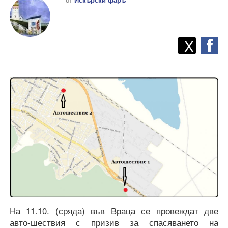
Twitt
Споделете
X
F
На 11.10. (сряда) във Враца се провеждат две
авто-шествия с призив за спасяването на