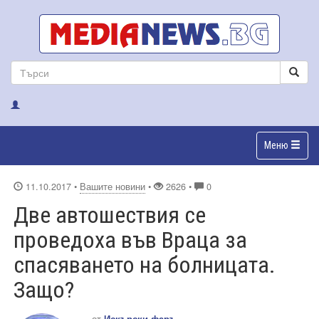
Меню
11.10.2017
•
Вашите новини
•
2626 •
0
Две автошествия се
проведоха във Враца за
спасяването на болницата.
Защо?
от
Искърски фаръ