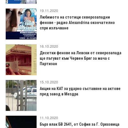
19.11.2020
Любимото на стотици северозападни
фенове - радио Alexandrina окончателно
спря излъчване
16.10.2020
Десетки фенове на Левски от северозапада
ще пътуват към Червен Бряг за мача с
Партизан
15.10.2020
Акция на КАТ за ударно съставяне на актове
пред завод в Мездра
11.10.2020
Бърз влак БВ 2641, от София за Г. Оряховица