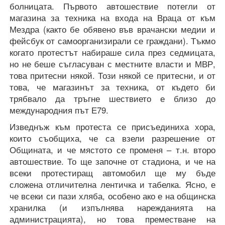
болницата. Първото автошествие потегли от
магазина за техника на входа на Враца от към
Мездра (както бе обявено във врачански медии и
фейсбук от самоорганизирали се граждани). Тъкмо
когато протестът набираше сила през седмицата,
но не беше съгласуван с местните власти и МВР,
това притесни някой. Този някой се притесни, и от
това, че магазинът за техника, от където би
трябвало да тръгне шествието е близо до
международния път Е79.
Изведнъж към протеста се присъединиха хора,
които съобщиха, че са взели разрешение от
Общината, и че мястото се променя – т.н. второ
автошествие. То ще започне от стадиона, и че на
всеки протестиращ автомобил ще му бъде
сложена отличителна лентичка и табелка. Ясно, е
че всеки си пази хляба, особено ако е на общинска
хранилка (и изпълнява нарежданията на
администрацията), но това преместване на