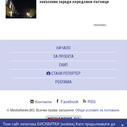
закъснява заради нередовни пътници
РЕКЛАМА
НАЧАЛО
ЗА ПРОЕКТА
ЕКИП
СТАНИ РЕПОРТЕР
РЕКЛАМА
Контакти
Facebook
RSS
© MediaNews.BG. Всички права запазени.
Общи условия за ползване
.
×
Този сайт използва БИСКВИТКИ (cookies).Като продължавате да
Powered and owned by Intersat Ltd.