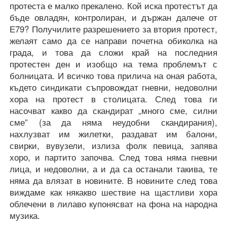
протеста е малко прекалено. Кой иска протестът да
бъде овладян, контролиран, и държан далече от
Е79? Получилите разрешението за втория протест,
желаят само да се направи почетна обиколка на
града, и това да сложи край на последния
протестен ден и изобщо на тема проблемът с
болницата. И всичко това прилича на оная работа,
където синдикати съпровождат гневни, недоволни
хора на протест в столицата. След това ги
насочват какво да скандират „много сме, силни
сме” (за да няма неудобни скандирания),
нахлузват им жилетки, раздават им балони,
свирки, вувузели, излиза фолк певица, запява
хоро, и партито започва. След това няма гневни
лица, и недоволни, а и да са останали такива, те
няма да влязат в новините. В новините след това
виждаме как някакво шествие на щастливи хора
облечени в лилаво купонясват на фона на народна
музика.