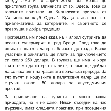
Между 7-ми и 15 април 2018г, във Враца ще
пристигнат група алпинисти от гр. Одеса. Това са
големите приятели на българската природа от
"Алпинистки клуб Одеса". Враца става все по-
привлекателна за катерачите, и събитието се
превръща в добра традиция.
Програмата им предвижда на 7 април сутринта да
посетят супермаркет в град Враца. След това да
опънат палатков лагер в близост до града. Всеки
участник в занятията ще плати за приключението
си около 250 долара. В групата ще има и хора
които няма да катерят скалите, а само ще дойдат
да се насладят на красивата врачанска природа. За
тях пътят и нощувките в палатковия лагер ще им
струват около 150 долара за двуседмичния
престой.
За привличане на туристи в много важна
природата, но и не само. Някои съседни на нас
държави, имат следната практика, при посещения