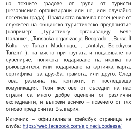
на техните градове от групи от туристи
(независимо организирани или не, или случайно
посетили града). Практиката включва посещение от
служител на общинско туристическо предприятие
(например: „Туристичку организацију Беле
Паланке”, „Turistička organizacija Beograda”, „Bursa İl
Kültür ve Turizm Müdürlüğü„ , „Аntalya Belediyesi
Turizm” ), на място при групата и подаряване на
сувенирче, понякога подаряване на иконка на
ръководителя, или подаряване на картичка, карта,
сертификат за дружба, грамота, или друго. След
това, размяна на контакти, и последваща
комуникация. Тези жестове от съседни на нас
страни са много добре оценени от различни
експедианти, и въпреки всичко – повечето от тях
отново предпочитат България.
Източник – официалната фейсбук страница на
клуба:
https://web.facebook.com/alpineclubodessa/