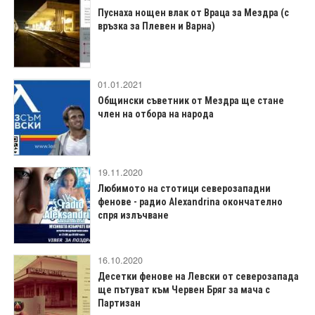
Пуснаха нощен влак от Враца за Мездра (с
връзка за Плевен и Варна)
01.01.2021
Общински съветник от Мездра ще стане
член на отбора на народа
19.11.2020
Любимото на стотици северозападни
фенове - радио Alexandrina окончателно
спря излъчване
16.10.2020
Десетки фенове на Левски от северозапада
ще пътуват към Червен Бряг за мача с
Партизан