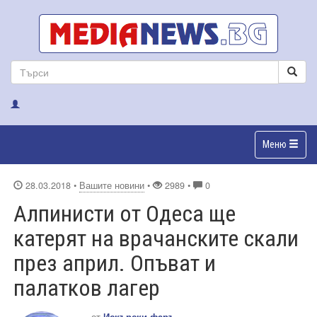
Меню
28.03.2018
•
Вашите новини
•
2989 •
0
Алпинисти от Одеса ще
катерят на врачанските скали
през април. Опъват и
палатков лагер
от
Искърски фаръ