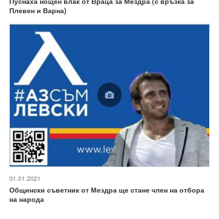
Пуснаха нощен влак от Враца за Мездра (с връзка за
Плевен и Варна)
01.01.2021
Общински съветник от Мездра ще стане член на отбора
на народа