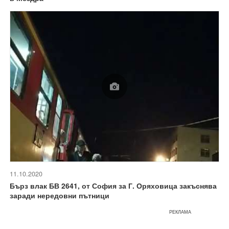
11.10.2020
Бърз влак БВ 2641, от София за Г. Оряховица закъснява
заради нередовни пътници
РЕКЛАМА