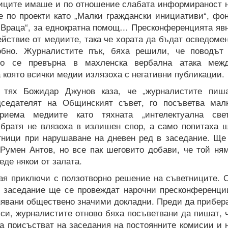
иците имаше и по отношение слабата информираност 
е по проекти като „Малки граждански инициативи“, фо
а Враца“, за еднократна помощ… Пресконференцията яв
ействие от медиите, така че хората да бъдат осведоме
обно. Журналистите пък, бяха решили, че поводът
ято се превърна в махленска вербална атака меж
а която всички медии излязоха с негативни публикации.
 тях Божидар Джунов каза, че „журналистите пиш
дседателят на Общинският съвет, го посъветва мал
риема медиите като тяхната „интелектуална све
братя не влязоха в излишен спор, а само попитаха 
тници при нарушаване на дневен ред в заседание. Ще
 Румен Антов, но все пак шеговито добави, че той ня
еде някои от залата.
ая приключи с ползотворно решение на съветниците. 
ко заседание ще се провеждат нарочни пресконференци
нявани обществено значими докладни. Преди да прибер
си, журналистите отново бяха посъветвани да пишат, 
а присъстват на заседания на постоянните комисии и 