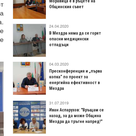
Моравица е в ръцете на
т
Общинския съвет
а
а.
24.04.2020
че
В Мездра няма да се горят
се
опасни медицински
отпадъци
04.03.2020
Пресконференция и „първа
копка” по проект за
енергийна ефективност в
Мездра
31.07.2019
Иван Аспарухов: "Връщам се
назад, за да може Община
Мездра да тръгне напред!"