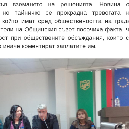
във вземането на решенията. Новина о
 но тайничко се прокрадна тревогата н
, който имат сред обществеността на град
тели на Общинския съвет посочиха факта, 
ост при обществените обсъждания, които 
о иначе коментират заплатите им.