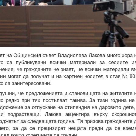
ят на Общинския съвет Владислава Лакова много хора 
ето са публикувани всички материали за сесиите и
ение, че гражданите не знаят, че всички материали в
ии могат да получат и на хартиен носител в стая № 80
ко са заинтересовани.
душни, че предложенията и становищата на жителите 
но рядко при тях постъпват такива. За тази година не
дложение за отпускане на стипендия на даровито дете,
и подрастващи. Лакова акцентира върху скорошно
юджетът за следващата година. Тя призова гражданите 
ето, за да се прецизират нещата преди да се взем
след които корекциите са трудни.