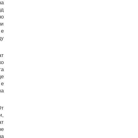
на
нд
но
ни
 е
ду
ат
ко
та
ще
 е
ма
От
и,
ат
че
на