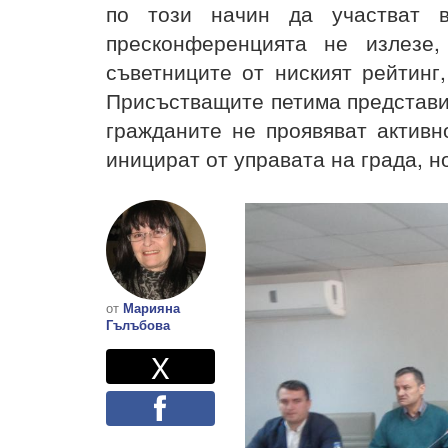
по този начин да участват 
пресконференцията не излезе,
съветниците от ниският рейтинг
Присъстващите петима представи
гражданите не проявяват активн
иницират от управата на града, н
от
Марияна
Гълъбова
Twitter
Споделете
X
Facebook