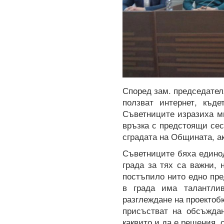
Според зам. председател
ползват интернет, къд
Съветниците изразиха мн
връзка с предстоящи сес
сградата на Общината, а
Съветниците бяха едино
града за тях са важни, 
постъпило нито едно пре
в града има талантлив
разглеждане на проектоб
присъстват на обсъждан
каквито и да е решения, 