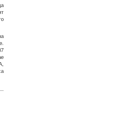
да
ят
то
на
е.
37
ае
А,
са