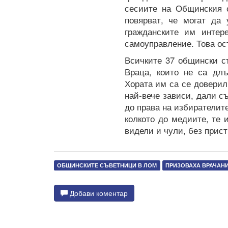
сесиите на Общинския с
повярват, че могат да 
гражданските им интер
самоуправление. Това ост
Всичките 37 общински с
Враца, които не са длъ
Хората им са се доверил
най-вече зависи, дали с
до права на избирателите
колкото до медиите, те 
видели и чули, без прис
ОБЩИНСКИТЕ СЪВЕТНИЦИ В ЛОМ
ПРИЗОВАХА ВРАЧАН
Добави коментар