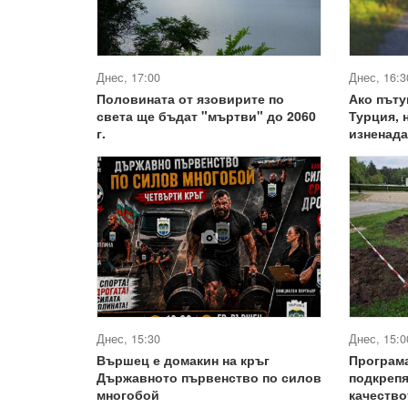
Днес, 17:00
Днес, 16:3
Половината от язовирите по
Ако пъту
света ще бъдат "мъртви" до 2060
Турция, 
г.
изненада
Днес, 15:30
Днес, 15:0
Вършец е домакин на кръг
Програма
Държавното първенство по силов
подкрепя
многобой
качество