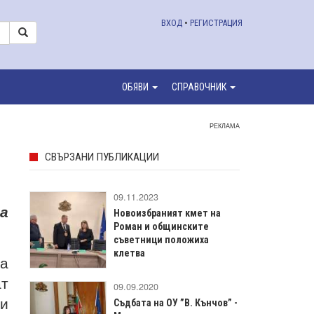
ВХОД
•
РЕГИСТРАЦИЯ
ОБЯВИ
СПРАВОЧНИК
РЕКЛАМА
СВЪРЗАНИ ПУБЛИКАЦИИ
09.11.2023
а
Новоизбраният кмет на
Роман и общинските
съветници положиха
клетва
да
ат
09.09.2020
 и
Съдбата на ОУ ”В. Кънчов” -