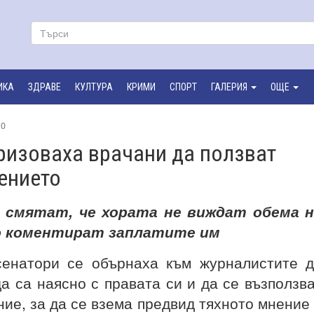
ИКА
ЗДРАВЕ
КУЛТУРА
КРИМИ
СПОРТ
ГАЛЕРИЯ
ОЩЕ
0
ризоваха врачани да ползват
ението
 смятат, че хората не виждат обема н
о коментират заплатите им
сенатори се обърнаха към журналистите 
да са наясно с правата си и да се възползв
ние, за да се взема предвид тяхното мнение