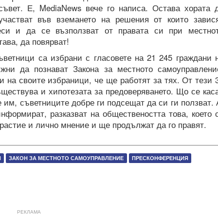
ъвет. Е, MediaNews вече го написа. Остава хората 
участват във вземането на решения от които завис
еси и да се възползват от правата си при местно
ава, да повярват!
ъветници са избрани с гласовете на 21 245 граждани 
жни да познават Закона за местното самоуправлени
и на своите избраници, че ще работят за тях. От тези 
ъществува и хипотезата за предоверяването. Що се кас
 им, съветниците добре ги подсещат да си ги ползват. 
информират, разказват на обществеността това, което 
трастие и лично мнение и ще продължат да го правят.
И
ЗАКОН ЗА МЕСТНОТО САМОУПРАВЛЕНИЕ
ПРЕСКОНФЕРЕНЦИЯ
РЕКЛАМА