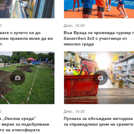
0
Днес, 16:00
вате с кучето си до
Във Враца се провежда турнир 
нови правила може да ви
баскетбол 3х3 с участници от
т
няколко града
0
Днес, 14:30
 „Околна среда“
Пуснаха за обсъждане методика
 мерки за подобряване
за справедливи цени на храните
то на атмосферата