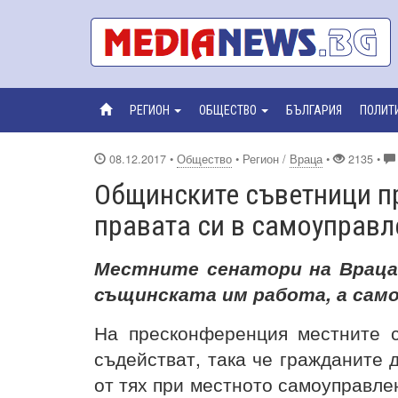
РЕГИОН
ОБЩЕСТВО
БЪЛГАРИЯ
ПОЛИТ
08.12.2017
•
Общество
• Регион /
Враца
•
2135 •
Общинските съветници п
правата си в самоуправл
Местните сенатори на Враца
същинската им работа, а сам
На пресконференция местните 
съдействат, така че гражданите 
от тях при местното самоуправле