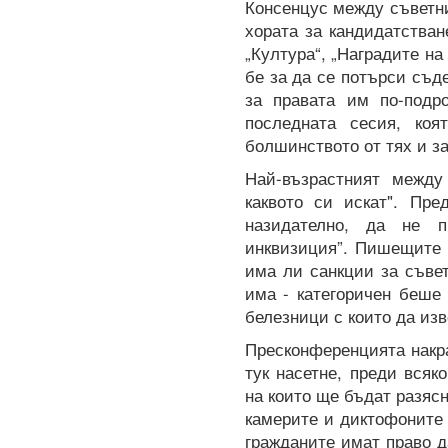
Консенцус между съветн
хората за кандидатстван
„Култура“, „Наградите н
бе за да се потърси съд
за правата им по-подр
последната сесия, ко
болшинството от тях и з
Най-възрастният между
каквото си искат". Пре
назидателно, да не п
инквизиция”. Пишещите 
има ли санкции за съве
има - категоричен беше
белезници с които да изв
Пресконференцията накр
тук насетне, преди вся
на които ще бъдат разяс
камерите и диктофоните 
гражданите имат право д