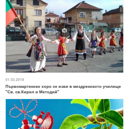
01.03.2019
Първомартенско хоро се изви в мездренското училище
"Св. св.Кирил и Методий"