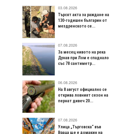
03.08.2026
Търсят акта за раждане на
130-годишен българин от
мездренското се...
07.08.2026
За месец нивото на река
Дунав при Лом е спаднало
със 78 сантиметр...
06.08.2026
На 8 август официално се
открива ловният сезон на
пернат дивеч 20...
07.08.2026
Улица „Търговска“ във
Враца щe е домакин на