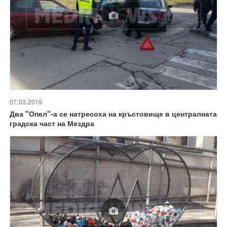
07.03.2019
Два "Опел"-а се натресоха на кръстовище в централната
градска част на Мездра