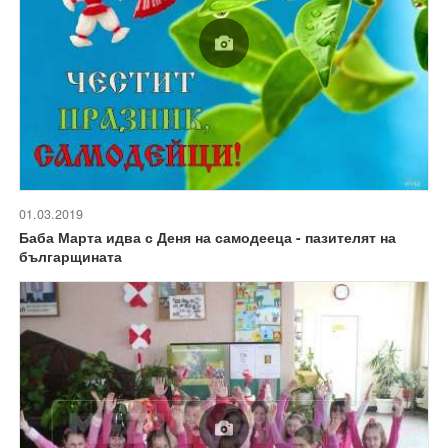
01.03.2019
Баба Марта идва с Деня на самодееца - пазителят на
българщината