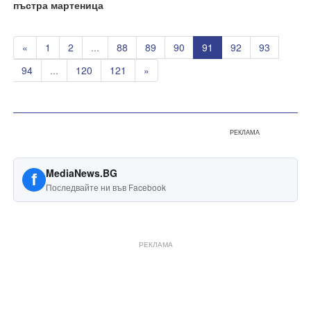
пъстра мартеница
«
1
2
...
88
89
90
91
92
93
94
...
120
121
»
РЕКЛАМА
MediaNews.BG
f
Последвайте ни във Facebook
РЕКЛАМА