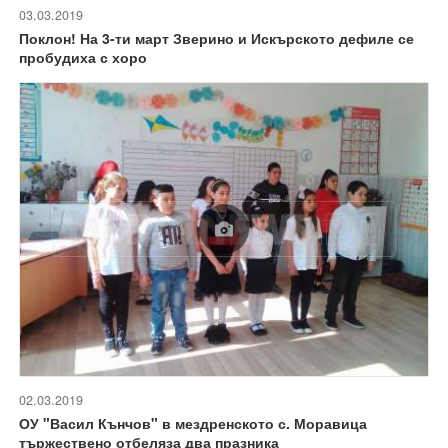
03.03.2019
Поклон! На 3-ти март Зверино и Искърското дефиле се
пробудиха с хоро
02.03.2019
ОУ "Васил Кънчов" в мездренското с. Моравица
тържествено отбеляза два празника