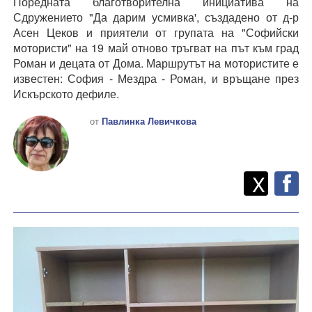
Поредната благотворителна инициатива на
Сдружението "Да дарим усмивка', създадено от д-р
Асен Цеков и приятели от групата на "Софийски
мотористи" на 19 май отново тръгват на път към град
Роман и децата от Дома. Маршрутът на мотористите е
известен: София - Мездра - Роман, и връщане през
Искърското дефиле.
от
Павлинка Левичкова
Twitt
Споделете
X
F