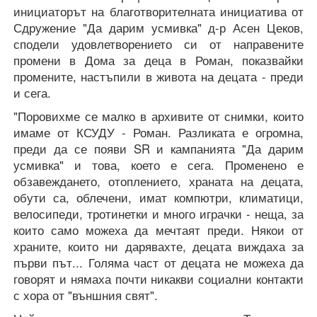
инициаторът на благотворителната инициатива от
Сдружение "Да дарим усмивка" д-р Асен Цеков,
сподели удовлетворението си от направените
промени в Дома за деца в Роман, показвайки
промените, настъпили в живота на децата - преди
и сега.
"Поровихме се малко в архивите от снимки, които
имаме от КСУДУ - Роман. Разликата е огромна,
преди да се появи SR и кампанията "Да дарим
усмивка" и това, к
оето е сега. Променено е
обзавеждането, отоплението, храната на децата,
обути са, облечени, имат компютри, климатици,
велосипеди, тротинетки и много играчки - неща, за
които само можеха да мечтаят преди. Някои от
храните, които ни дарявахте, децата виждаха за
първи път... Голяма част от децата не можеха да
говорят и нямаха почти никакви социални контакти
с хора от "външния свят".