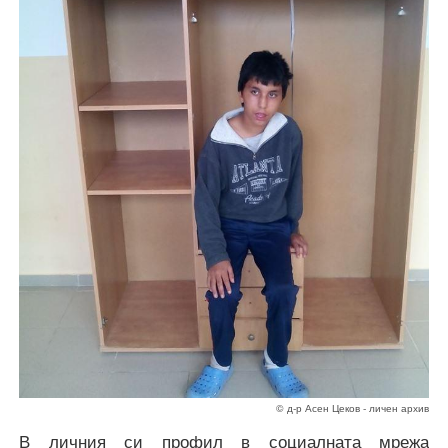
© д-р Асен Цеков - личен архив
В личния си профил в социалната мрежа