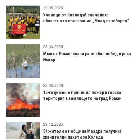
19.05.2026
Ученици от Козлодуй спечелиха
областното състезание „Млад огнеборец“
28.04.2026
Мъж от Роман спаси ранен бял лебед в река
Искър
22.03.2026
15-годишен е причинил пожар в горска
територия в землището на град Роман
29.12.2025
54 жители от община Мездра получиха
хранителни пакети за Коледа