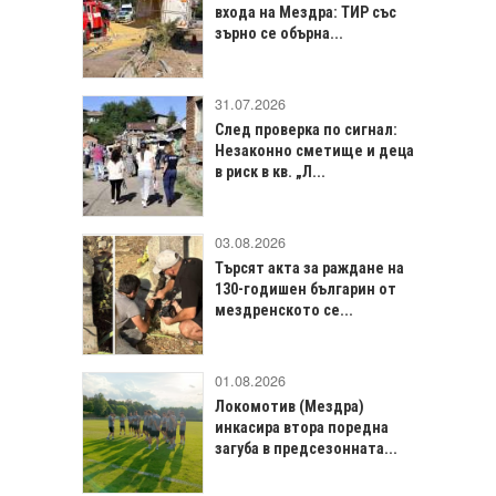
входа на Мездра: ТИР със
зърно се обърна...
31.07.2026
След проверка по сигнал:
Незаконно сметище и деца
в риск в кв. „Л...
03.08.2026
Търсят акта за раждане на
130-годишен българин от
мездренското се...
01.08.2026
Локомотив (Мездра)
инкасира втора поредна
загуба в предсезонната...