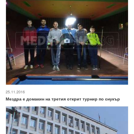
25.11.2016
Мездра е домакин на третия открит турнир по снукър