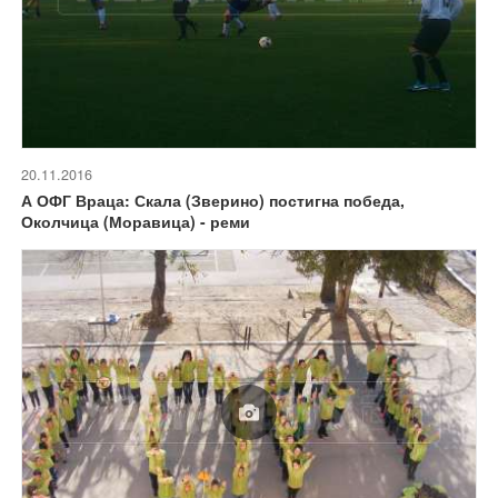
20.11.2016
А ОФГ Враца: Скала (Зверино) постигна победа,
Околчица (Моравица) - реми