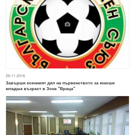
29.11.2016
Завърши есенният дял на първенството за юноши
младша възраст в Зона "Враца"