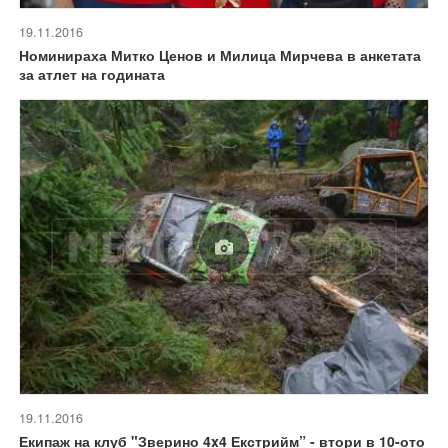
19.11.2016
Номинираха Митко Ценов и Милица Мирчева в анкетата
за атлет на годината
19.11.2016
Екипаж на клуб "Зверино 4x4 Екстрийм” - втори в 10-ото