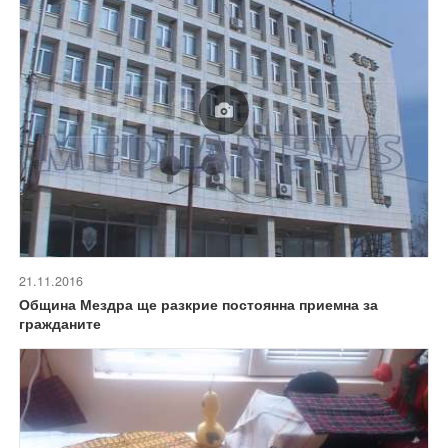
21.11.2016
Община Мездра ще разкрие постоянна приемна за
гражданите