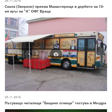
26.11.2016
Скала (Зверино) приема Манастирище в дербито на 13-
ия кръг на "А” ОФГ Враца
25.11.2016
Пътуващо читалище "Бащино огнище" гостува в Мездра