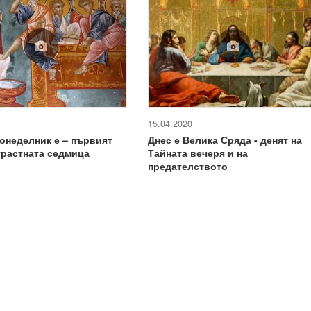
15.04.2020
онеделник е – първият
Днес е Велика Сряда - денят на
трастната седмица
Тайната вечеря и на
предателството