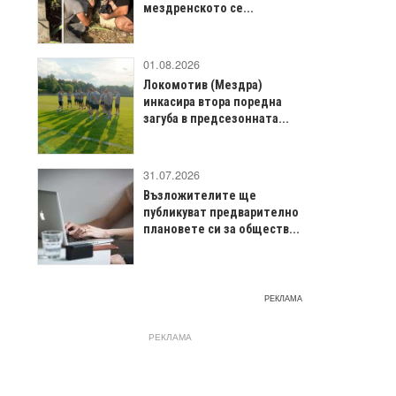
мездренското се...
01.08.2026
Локомотив (Мездра)
инкасира втора поредна
загуба в предсезонната...
31.07.2026
Възложителите ще
публикуват предварително
плановете си за обществ...
РЕКЛАМА
РЕКЛАМА