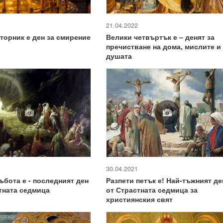
21.04.2022
торник е ден за смирение
Велики четвъртък е – денят за
пречистване на дома, мислите и
душата
30.04.2021
ъбота е - последният ден
Разпети петък е! Най-тъжният де
тната седмица
от Страстната седмица за
християнския свят