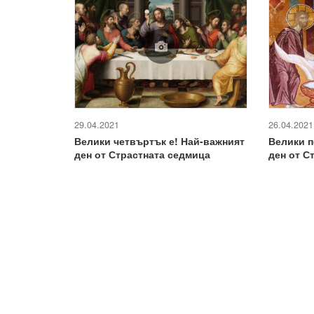
29.04.2021
26.04.2021
Велики четвъртък е! Най-важният
Велики п
ден от Страстната седмица
ден от С