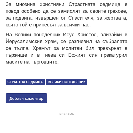
За мнозина християни Страстната седмица е
повод особено да се замислят за своите грехове,
за подвига, извършен от Спасителя, за жертвата,
която той е принесъл за всички нас.
На Велики понеделник Исус Христос, влизайки в
Йерусалимския храм, се разгневил на събралата
се тълпа. Храмът за молитви бил превърнат в
тържище и в гнева си Божият син прекатурил
масите на търговците.
СТРАСТНА СЕДМИЦА
ВЕЛИКИ ПОНЕДЕЛНИК
Добави коментар
РЕКЛАМА