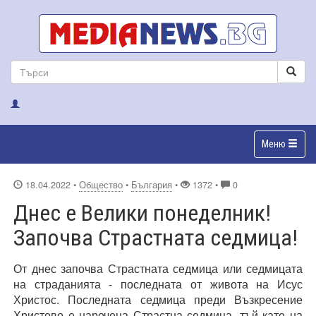
Меню
18.04.2022
•
Общество
•
България
•
1372 •
0
Днес е Велики понеделник!
Започва Страстната седмица!
От днес започва Страстната седмица или седмицата
на страданията - последната от живота на Исус
Христос. Последната седмица преди Възкресение
Христово е наречена Страстна седмица, тъй като на