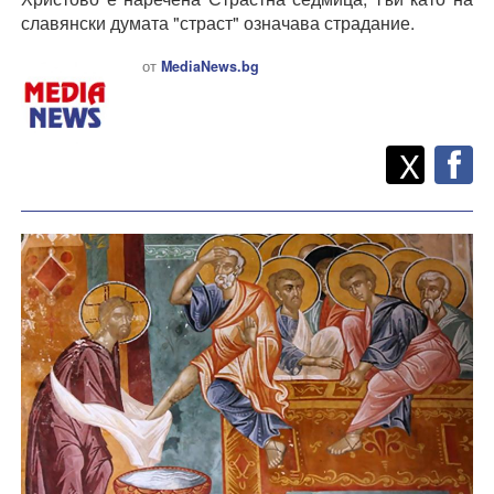
славянски думата "страст" означава страдание.
от
MediaNews.bg
Twitt
Споделете
X
F