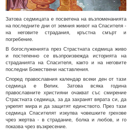
Затова седмицата е посветена на възпоменанията
на последните дни от земния живот на Спасителя -
на неговите страдания, кръстна смърт и
погребение.
В богослуженията през Страстната седмица живо
и постепенно се възпроизвежда историята на
страданията на Спасителя, както и на неговите
последни Божествени наставления.
Според православния календар всеки ден от тази
седмица е Велик. Затова всяка година
православните християни очакват със смирение
Страстната седмица, за да захранят вярата си, да
укрепят мира и да защитят единството. През тази
седмица Спасителят изкупва човешките грехове
чрез жертва - в страдание, болка и любов, и го
показва чрез възкресение.