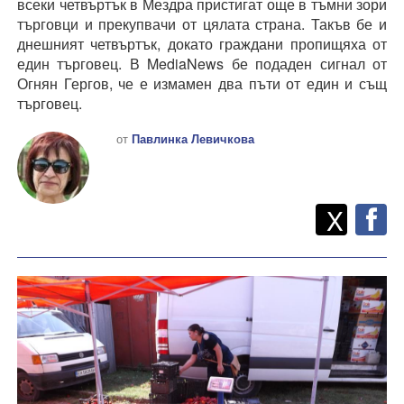
всеки четвъртък в Мездра пристигат още в тъмни зори
търговци и прекупвачи от цялата страна. Такъв бе и
днешният четвъртък, докато граждани пропищяха от
един търговец. В MediaNews бе подаден сигнал от
Огнян Гергов, че е измамен два пъти от един и същ
търговец.
от
Павлинка Левичкова
Twitt
Споделете
X
F