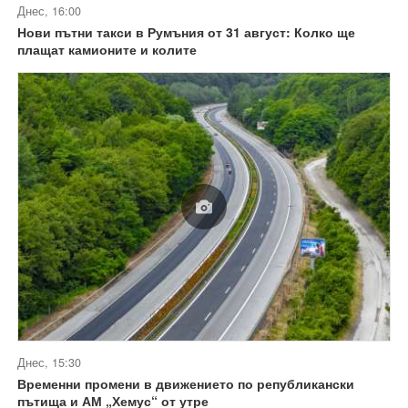
Днес, 16:00
Нови пътни такси в Румъния от 31 август: Колко ще
плащат камионите и колите
Днес, 15:30
Временни промени в движението по републикански
пътища и АМ „Хемус“ от утре