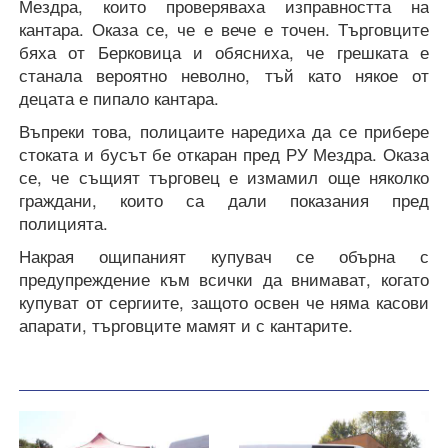
Мездра, които проверяваха изправността на
кантара. Оказа се, че е вече е точен. Търговците
бяха от Берковица и обясниха, че грешката е
станала вероятно неволно, тъй като някое от
децата е пипало кантара.
Въпреки това, полицаите наредиха да се прибере
стоката и бусът бе откаран пред РУ Мездра. Оказа
се, че същият търговец е измамил още няколко
граждани, които са дали показания пред
полицията.
Накрая ощипаният купувач се обърна с
предупреждение към всички да внимават, когато
купуват от сергиите, защото освен че няма касови
апарати, търговците мамят и с кантарите.