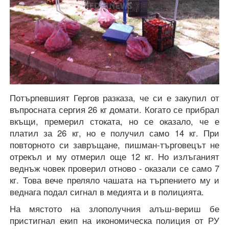
Потърпевшият Гергов разказа, че си е закупил от
въпросната сергия 26 кг домати. Когато се прибрал
вкъщи, премерил стоката, но се оказало, че е
платил за 26 кг, но е получил само 14 кг. При
повторното си завръщане, пишман-търговецът не
отрекъл и му отмерил още 12 кг. Но излъганият
веднъж човек проверил отново - оказали се само 7
кг. Това вече преляло чашата на търпението му и
веднага подал сигнал в медията и в полицията.
На мястото на злополучния алъш-вериш бе
пристигнал екип на икономическа полиция от РУ