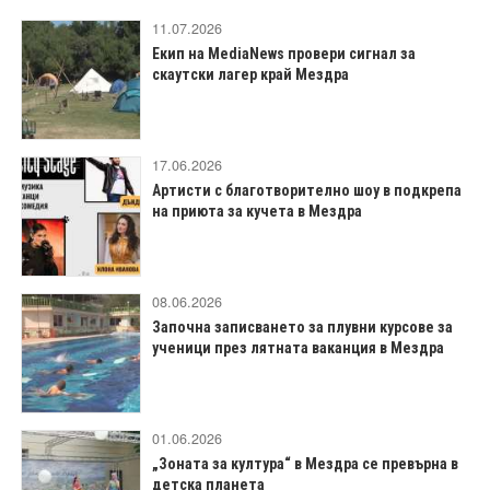
11.07.2026
Екип на MediaNews провери сигнал за
скаутски лагер край Мездра
17.06.2026
Артисти с благотворително шоу в подкрепа
на приюта за кучета в Мездра
08.06.2026
Започна записването за плувни курсове за
ученици през лятната ваканция в Мездра
01.06.2026
„Зоната за култура“ в Мездра се превърна в
детска планета