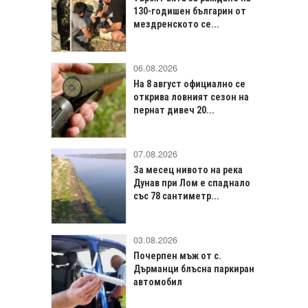
130-годишен българин от
мездренското се...
06.08.2026
На 8 август официално се
открива ловният сезон на
пернат дивеч 20...
07.08.2026
За месец нивото на река
Дунав при Лом е спаднало
със 78 сантиметр...
03.08.2026
Почерпен мъж от с.
Дърманци блъсна паркиран
автомобил