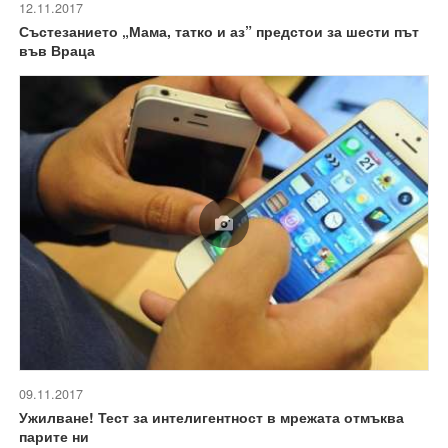
12.11.2017
Състезанието „Мама, татко и аз” предстои за шести път
във Враца
09.11.2017
Ужилване! Тест за интелигентност в мрежата отмъква
парите ни