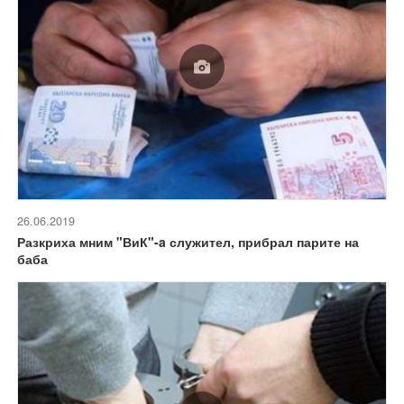
26.06.2019
Разкриха мним "ВиК"-a служител, прибрал парите на
баба