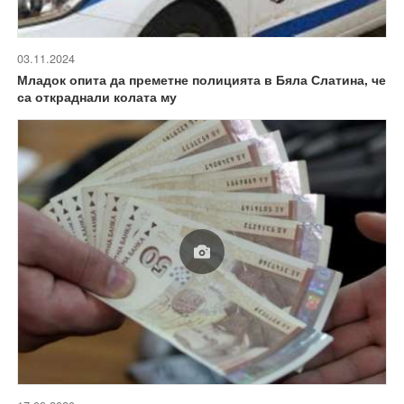
03.11.2024
Младок опита да преметне полицията в Бяла Слатина, че
са откраднали колата му