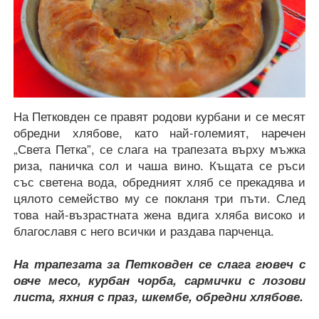
На Петковден се правят родови курбани и се месят
обредни хлябове, като най-големият, наречен
„Света Петка”, се слага на трапезата върху мъжка
риза, паничка сол и чаша вино. Къщата се ръси
със светена вода, обредният хляб се прекадява и
цялото семейство му се покланя три пъти. След
това най-възрастната жена вдига хляба високо и
благославя с него всички и раздава парченца.
На трапезата за Петковден се слага гювеч с
овче месо, курбан чорба, сармички с лозови
листа, яхния с праз, шкембе, обредни хлябове.