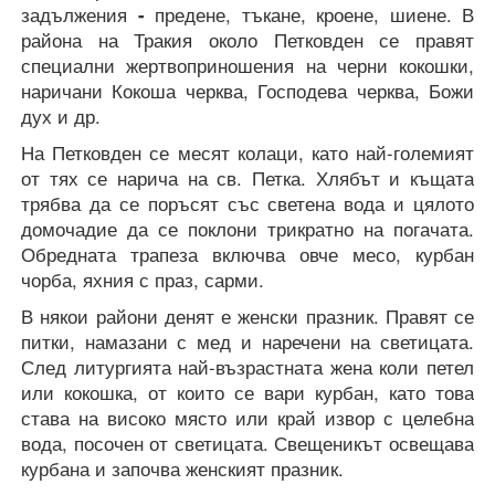
задължения
-
предене, тъкане, кроене, шиене. В
района на Тракия около Петковден се правят
специални жертвоприношения на черни кокошки,
наричани Кокоша черква, Господева черква, Божи
дух и др.
На Петковден се месят колаци, като най-големият
от тях се нарича на св. Петка. Хлябът и къщата
трябва да се поръсят със светена вода и цялото
домочадие да се поклони трикратно на погачата.
Обредната трапеза включва овче месо, курбан
чорба, яхния с праз, сарми.
В някои райони денят е женски празник. Правят се
питки, намазани с мед и наречени на светицата.
След литургията най-възрастната жена коли петел
или кокошка, от които се вари курбан, като това
става на високо място или край извор с целебна
вода, посочен от светицата. Свещеникът освещава
курбана и започва женският празник.