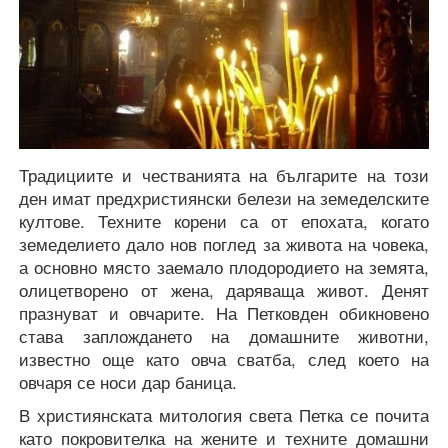
Традициите и честванията на българите на този
ден имат предхристиянски белези на земеделските
култове. Техните корени са от епохата, когато
земеделието дало нов поглед за живота на човека,
а основно място заемало плодородието на земята,
олицетворено от жена, даряваща живот. Денят
празнуват и овчарите. На Петковден обикновено
става заплождането на домашните животни,
известно още като овча сватба, след което на
овчаря се носи дар баница.
В християнската митология света Петка се почита
като покровителка на жените и техните домашни