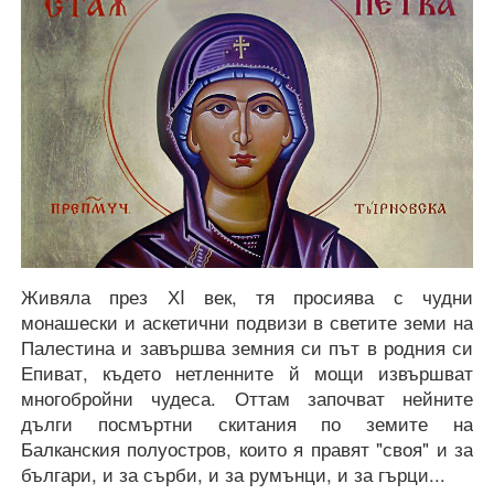
Живяла през ХI век, тя просиява с чудни
монашески и аскетични подвизи в светите земи на
Палестина и завършва земния си път в родния си
Епиват, където нетленните й мощи извършват
многобройни чудеса. Оттам започват нейните
дълги посмъртни скитания по земите на
Балканския полуостров, които я правят "своя" и за
българи, и за сърби, и за румънци, и за гърци...