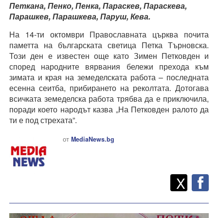
Петкана, Пенко, Пенка, Параскев, Параскева,
Парашкев, Парашкева, Паруш, Кева.
На 14-ти октомври Православната църква почита
паметта на българската светица Петка Търновска.
Този ден е известен още като Зимен Петковден и
според народните вярвания бележи прехода към
зимата и края на земеделската работа – последната
есенна сеитба, прибирането на реколтата. Дотогава
всичката земеделска работа трябва да е приключила,
поради което народът казва „На Петковден ралото да
ти е под стрехата”.
от
MediaNews.bg
Twitt
Споделете
X
F