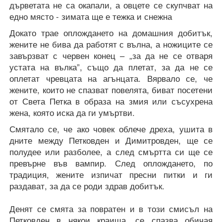
дърветата не са окапали, а овцете се скупчват на
едно място - зимата ще е тежка и снежна
Докато трае оплождането на домашния добитък,
жените не бива да работят с вълна, а ножиците се
завързват с червен конец – „за да не се отваря
устата на вълка”, също да плетат, за да не се
оплетат чревцата на агънцата. Вярвало се, че
жените, които не спазват повелята, биват посетени
от Света Петка в образа на змия или съсухрена
жена, която иска да ги умъртви.
Смятало се, че ако човек облече дреха, ушита в
дните между Петковден и Димитровден, ще се
полудее или разболее, а след смъртта си ще се
превърне във вампир. След оплождането, по
традиция, жените изпичат пресни питки и ги
раздават, за да се роди здрав добитък.
Денят се смята за повратен и в този смисъл на
Петковден в някои краища, се спазва обичая