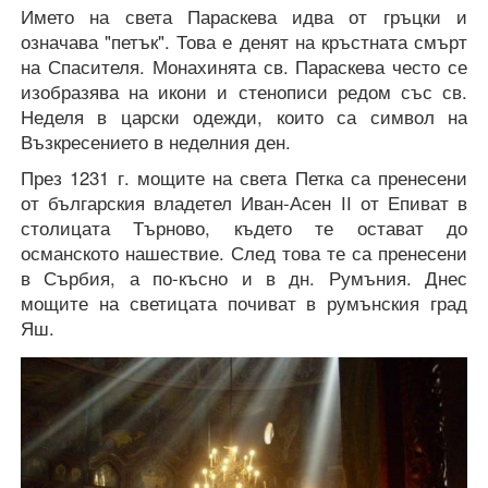
Името на света Параскева идва от гръцки и
означава "петък". Това е денят на кръстната смърт
на Спасителя. Монахинята св. Параскева често се
изобразява на икони и стенописи редом със св.
Неделя в царски одежди, които са символ на
Възкресението в неделния ден.
През 1231 г. мощите на света Петка са пренесени
от българския владетел Иван-Асен ІІ от Епиват в
столицата Търново, където те остават до
османското нашествие. След това те са пренесени
в Сърбия, а по-късно и в дн. Румъния. Днес
мощите на светицата почиват в румънския град
Яш.