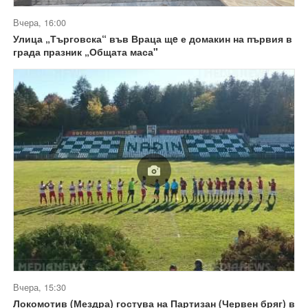
Вчера, 16:00
Улица „Търговска“ във Враца щe е домакин на първия в
града празник „Общата маса"
Вчера, 15:30
Локомотив (Мездра) гостува на Партизан (Червен бряг) в