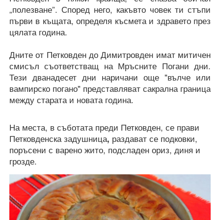
„полезване”. Според него, какъвто човек ти стъпи
първи в къщата, определя късмета и здравето през
цялата година.
Дните от Петковден до Димитровден имат митичен
смисъл съответстващ на Мръсните Погани дни.
Тези дванадесет дни наричани още "вълче или
вампирско погано" представляват сакрална граница
между старата и новата година.
На места, в съботата преди Петковден, се прави
Петковденска задушница
,
раздават се подковки,
поръсени с варено жито, подсладен ориз, диня и
грозде.