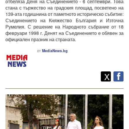
отбеляза Деня на Съединението - 6 септември. Това
стана с тържество на градския площад, посветено на
139-ата годишнина от паметното историческо събитие:
Съединението на Княжество България и Източна
Румелия. С решение на Народното събрание от 18
февруари 1998 г. Денят на Съединението е обявен за
официален празник на страната.
от
MediaNews.bg
Twitt
Споделете
X
F