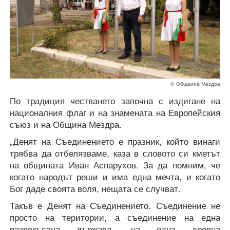
© Общаина Мездра
По традиция честването започна с издигане на
националния флаг и на знамената на Европейския
съюз и на Община Мездра.
„Денят на Съединението е празник, който винаги
трябва да отбелязваме, каза в словото си кметът
на общината Иван Аспарухов. За да помним, че
когато народът реши и има една мечта, и когато
Бог даде своята воля, нещата се случват.
Такъв е Денят на Съединението. Съединение не
просто на територии, а съединение на една
разпокъсана държава, на една древна