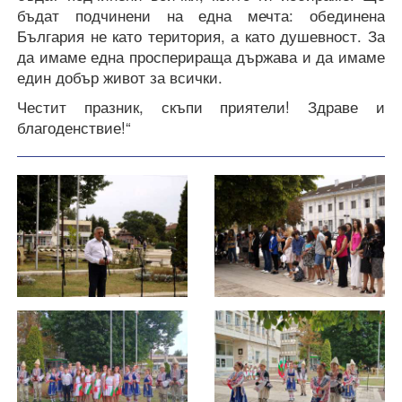
бъдат подчинени на една мечта: обединена
България не като територия, а като душевност. За
да имаме една просперираща държава и да имаме
един добър живот за всички.
Честит празник, скъпи приятели! Здраве и
благоденствие!“