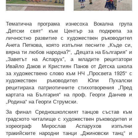
Тематична програма изнесоха Вокална група
„Детски свят“ към Център за подкрепа за
личностно развитие с художествен ръководител
Анета Петкова, която изпълни песните „Къде си,
вярна ти любов народна?“, „Децата на България” и
„Заветът на Аспарух”, а младите рецитатори
Ивайло Даков и Кристиян Панов от Детска школа
за художествено слово към НЧ „Просвета 1925“ с
художествен ръководител Юли Пухалски
рецитираха патриотичните стихотворения „Пред
картата на България“ на проф. Георги Данчев и
„Родина“ на Георги Струмски.
За финал Средношколският танцов състав към
градското читалище с художествен ръководител и
хореограф Мирослав Аспарухов изпълни
тракийските народни танци „Джиновски танц“ и