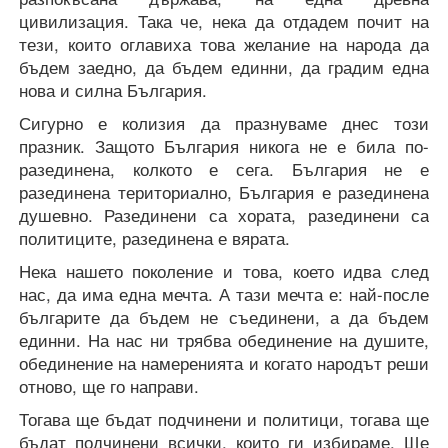
цивилизация. Така че, нека да отдадем почит на
тези, които оглавиха това желание на народа да
бъдем заедно, да бъдем единни, да градим една
нова и силна България.
Сигурно е колизия да празнуваме днес този
празник. Защото България никога не е била по-
разединена, колкото е сега. България не е
разединена териториално, България е разединена
душевно. Разединени са хората, разединени са
политиците, разединена е вярата.
Нека нашето поколение и това, което идва след
нас, да има една мечта. А тази мечта е: най-после
българите да бъдем не съединени, а да бъдем
единни. На нас ни трябва обединение на душите,
обединение на намеренията и когато народът реши
отново, ще го направи.
Тогава ще бъдат подчинени и политици, тогава ще
бъдат подчинени всички, които ги избираме. Ще