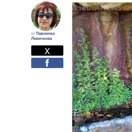
от
Павлинка
Левичкова
Twitter
Споделете
X
Facebook