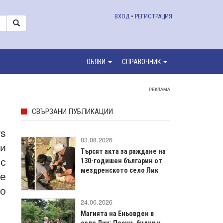
ВХОД
•
РЕГИСТРАЦИЯ
ОБЯВИ
СПРАВОЧНИК
РЕКЛАМА
СВЪРЗАНИ ПУБЛИКАЦИИ
ws
03.08.2026
 и
Търсят акта за раждане на
 с
130-годишен българин от
мездренското село Лик
ве
но
24.06.2026
Магията на Еньовден в
село Лик: Песни, билки и