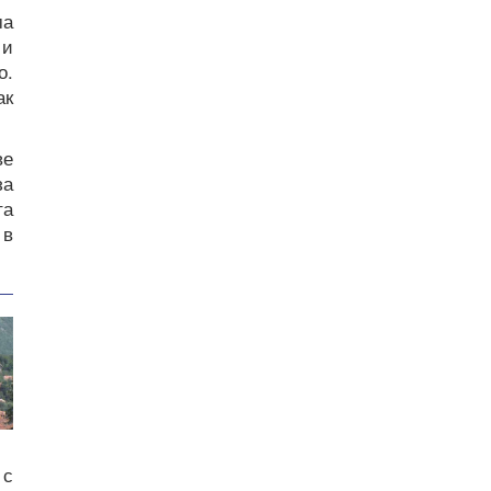
ма
 и
о.
ак
ве
за
та
 в
 с