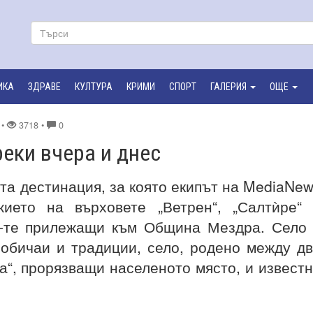
ИКА
ЗДРАВЕ
КУЛТУРА
КРИМИ
СПОРТ
ГАЛЕРИЯ
ОЩЕ
•
3718 •
0
реки вчера и днес
та дестинация, за която екипът на MediaNe
ието на върховете „Ветрен“, „Салтѝре“
27-те прилежащи към Община Мездра. Село
 обичаи и традиции, село, родено между д
а“, прорязващи населеното място, и извест