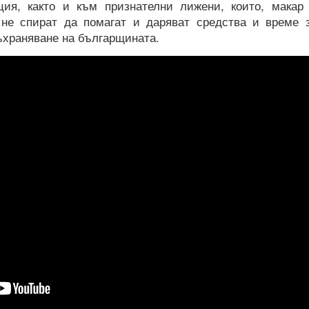
ия, както и към признателни лижени, които, макар
 не спират да помагат и даряват средства и време 
съхраняване на българщината.