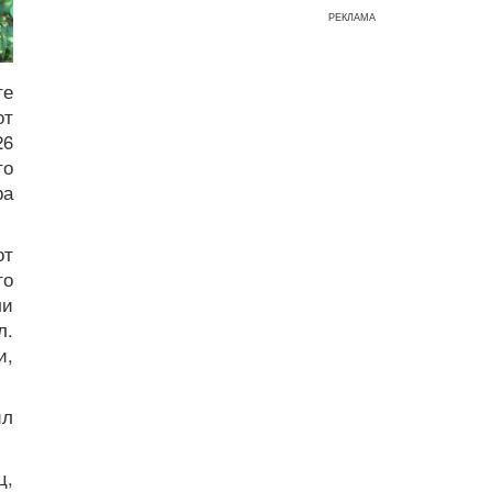
РЕКЛАМА
те
от
26
то
ра
от
то
ли
л.
и,
ил
ц,