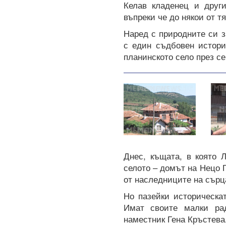
Келав кладенец и други
въпреки че до някои от т
Наред с природните си з
с един съдбовен истори
планинското село през с
Днес, къщата, в която 
селото – домът на Нецо 
от наследниците на сърц
Но пазейки историческа
Имат своите малки рад
наместник Гена Кръстева