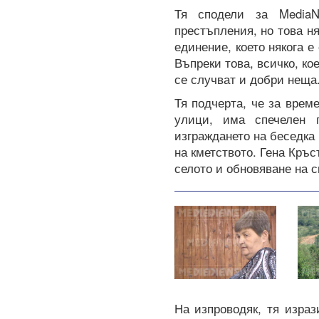
Тя сподели за Media
престъпления, но това ня
единение, което някога е
Въпреки това, всичко, ко
се случват и добри неща
Тя подчерта, че за врем
улици, има спечелен 
изграждането на беседка 
на кметството. Гена Кръ
селото и обновяване на с
На изпроводяк, тя изра