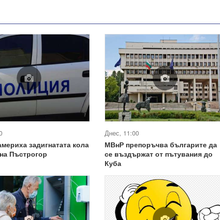
0
Днес, 11:00
америха задигнатата кола
МВнР препоръчва българите да
 на Пъстрогор
се въздържат от пътувания до
Куба