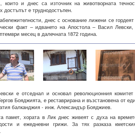
, които и днес са източник на животворната течнос
ях достъпът е труднодостъпен.
абележителности, днес с основание лижени се гордеят
чески факт – идването на Апостола – Васил Левски,
ептември месец в далечната 1872 година.
Левски е отседнал и основал революционния комитет
Гергов Бояджията, е реставрирана и възстановена от ед
атия балканджия - инж. Александър Бояджиев.
та памет, хората в Лик днес живеят с духа на времет
ости и ежедневни грижи. За тях разказа кметски
.