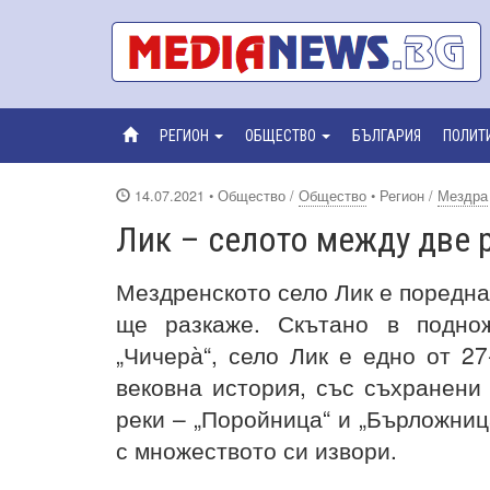
РЕГИОН
ОБЩЕСТВО
БЪЛГАРИЯ
ПОЛИТ
14.07.2021
• Общество /
Общество
• Регион /
Мездра
Лик – селото между две 
Мездренското село Лик е поредна
ще разкаже. Скътано в поднож
„Чичера̀“, село Лик е едно от 
вековна история, със съхранени
реки – „Поройница“ и „Бърложниц
с множеството си извори.