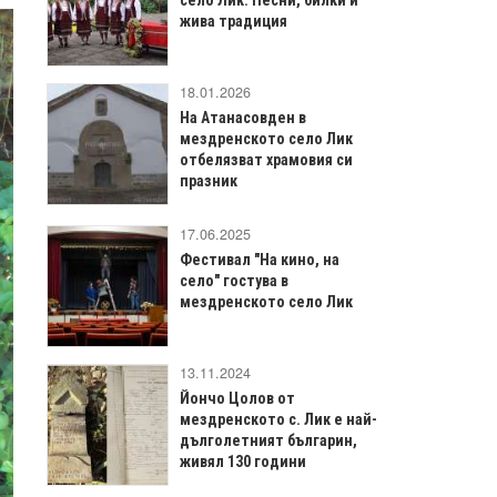
жива традиция
18.01.2026
На Атанасовден в
мездренското село Лик
отбелязват храмовия си
празник
17.06.2025
Фестивал "На кино, на
село" гостува в
мездренското село Лик
13.11.2024
Йончо Цолов от
мездренското с. Лик е най-
дълголетният българин,
живял 130 години