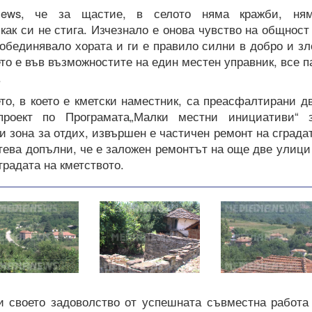
News, че за щастие, в селото няма кражби, ня
как си не стига. Изчезнало е онова чувство на общност
 обединявало хората и ги е правило силни в добро и зл
ето е във възможностите на един местен управник, все п
.
ето, в което е кметски наместник, са преасфалтирани д
проект по Програмата„Малки местни инициативи“ 
и зона за отдих, извършен е частичен ремонт на сграда
стева допълни, че е заложен ремонтът на още две улици
градата на кметството.
зи своето задоволство от успешната съвместна работа