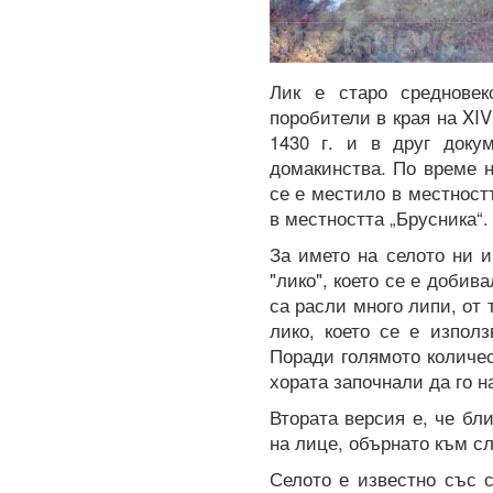
Лик е старо средновек
поробители в края на XI
1430 г. и в друг доку
домакинства. По време н
се е местило в местност
в местността „Брусника“.
За името на селото ни 
"лико", което се е добив
са расли много липи, от 
лико, което се е изпол
Поради голямото количес
хората започнали да го н
Втората версия е, че бл
на лице, обърнато към сл
Селото е известно със 