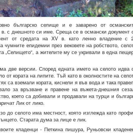
овно българско селище и е заварено от османски
V в. с днешното си име. Среща се в османски документ 
мент от средата на XV в. като ленно владение с 
а чумните епидемии през вековете на робството, село
та „Селището“, а жителите му се укривали в една пеще
има две версии. Според едната името на селото идва 
ало от кората на липите. Тъй като в околностите на село
тях са вземали кората, киснели я във вода и така праве
звало за връзване и правене на въжета-днешния сеза
тво, което са добивали и продавали на турци и българ
аричат Лик от лико.
изо до селото има местност, която изглежда като проф
ънцето. Старата дума за лице е лик.
своите кладенци - Петкина пишура, Руньовски кладене