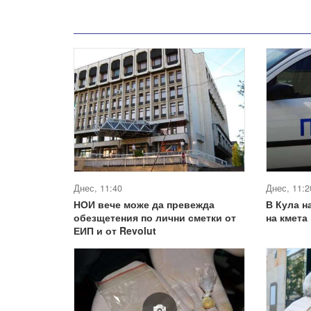
Днес, 11:40
Днес, 11:2
НОИ вече може да превежда
В Кула н
обезщетения по лични сметки от
на кмета
ЕИП и от Revolut