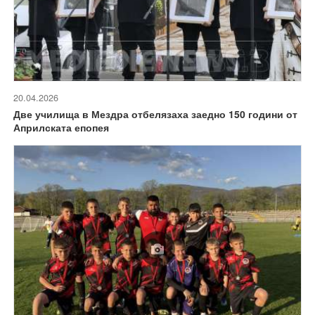
20.04.2026
Две училища в Мездра отбелязаха заедно 150 години от
Априлската епопея