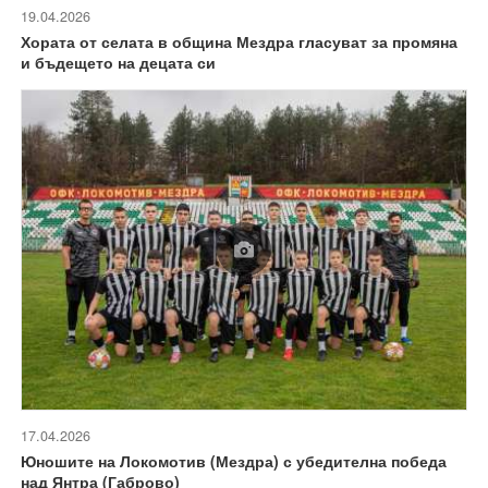
19.04.2026
Хората от селата в община Мездра гласуват за промяна
и бъдещето на децата си
17.04.2026
Юношите на Локомотив (Мездра) с убедителна победа
над Янтра (Габрово)