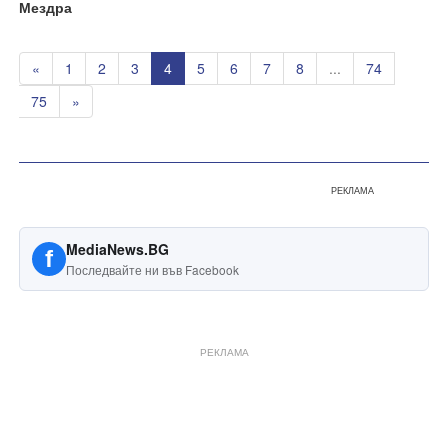
Мездра
«
1
2
3
4
5
6
7
8
...
74
75
»
РЕКЛАМА
MediaNews.BG
f
Последвайте ни във Facebook
РЕКЛАМА