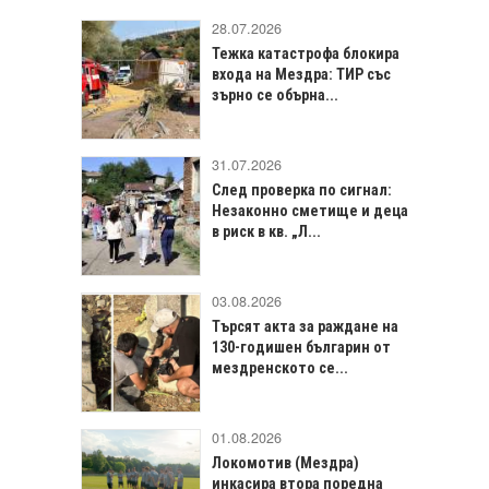
28.07.2026
Тежка катастрофа блокира
входа на Мездра: ТИР със
зърно се обърна...
31.07.2026
След проверка по сигнал:
Незаконно сметище и деца
в риск в кв. „Л...
03.08.2026
Търсят акта за раждане на
130-годишен българин от
мездренското се...
01.08.2026
Локомотив (Мездра)
инкасира втора поредна