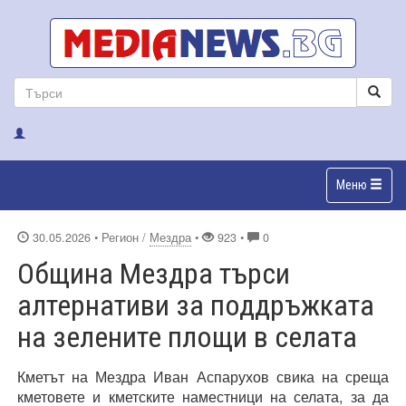
Меню
30.05.2026
• Регион /
Мездра
•
923 •
0
Община Мездра търси
алтернативи за поддръжката
на зелените площи в селата
Кметът на Мездра Иван Аспарухов свика на среща
кметовете и кметските наместници на селата, за да