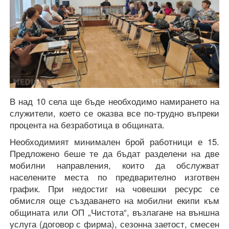
В над 10 села ще бъде необходимо намирането на
служители, което се оказва все по-трудно въпреки
процента на безработица в общината.
Необходимият минимален брой работници е 15.
Предложено беше те да бъдат разделени на две
мобилни направления, които да обслужват
населените места по предварително изготвен
график. При недостиг на човешки ресурс се
обмисля още създаването на мобилни екипи към
общината или ОП „Чистота“, възлагане на външна
услуга (договор с фирма), сезонна заетост, смесен