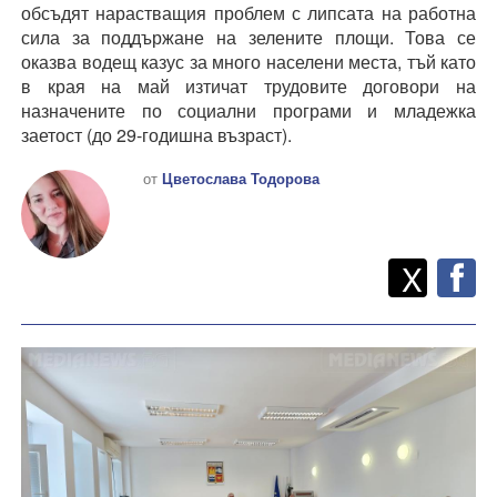
обсъдят нарастващия проблем с липсата на работна
сила за поддържане на зелените площи. Това се
оказва водещ казус за много населени места, тъй като
в края на май изтичат трудовите договори на
назначените по социални програми и младежка
заетост (до 29-годишна възраст).
от
Цветослава Тодорова
Twitt
Споделете
X
F