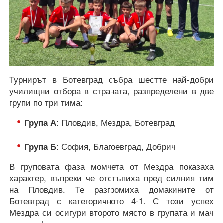
Турнирът в Ботевград събра шестте най-добри
училищни отбора в страната, разпределени в две
групи по три тима:
Група А
: Пловдив, Мездра, Ботевград
Група Б
: София, Благоевград, Добрич
В груповата фаза момчета от Мездра показаха
характер, въпреки че отстъпиха пред силния тим
на Пловдив. Те разгромиха домакините от
Ботевград с категоричното 4-1. С този успех
Мездра си осигури второто място в групата и мач