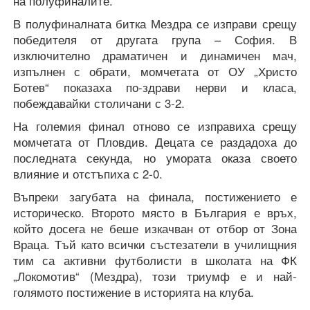
на полуфиналите.
В полуфиналната битка Мездра се изправи срещу
победителя от другата група – София. В
изключително драматичен и динамичен мач,
изпълнен с обрати, момчетата от ОУ „Христо
Ботев“ показаха по-здрави нерви и класа,
побеждавайки столичани с 3-2.
На големия финал отново се изправиха срещу
момчетата от Пловдив. Децата се раздадоха до
последната секунда, но умората оказа своето
влияние и отстъпиха с 2-0.
Въпреки загубата на финала, постижението е
историческо. Второто място в България е връх,
който досега не беше изкачван от отбор от Зона
Враца. Тъй като всички състезатели в училищния
тим са активни футболисти в школата на ФК
„Локомотив“ (Мездра), този триумф е и най-
голямото постижение в историята на клуба.