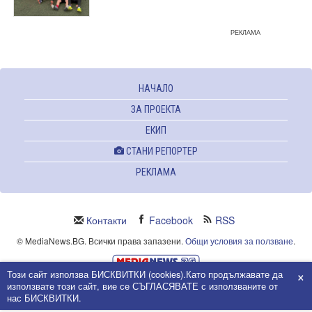
РЕКЛАМА
НАЧАЛО
ЗА ПРОЕКТА
ЕКИП
СТАНИ РЕПОРТЕР
РЕКЛАМА
Контакти
Facebook
RSS
© MediaNews.BG. Всички права запазени.
Общи условия за ползване
.
×
Този сайт използва БИСКВИТКИ (cookies).Като продължавате да
Powered and owned by Intersat Ltd.
използвате този сайт, вие се СЪГЛАСЯВАТЕ с използваните от
Собственост на Интерсат ООД.
нас БИСКВИТКИ.