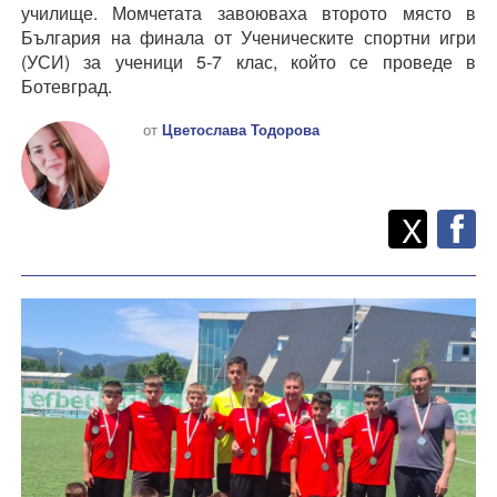
училище. Момчетата завоюваха второто място в
България на финала от Ученическите спортни игри
(УСИ) за ученици 5-7 клас, който се проведе в
Ботевград.
от
Цветослава Тодорова
Twitt
Споделете
X
F