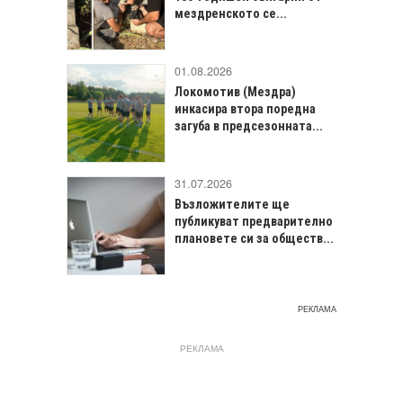
мездренското се...
01.08.2026
Локомотив (Мездра)
инкасира втора поредна
загуба в предсезонната...
31.07.2026
Възложителите ще
публикуват предварително
плановете си за обществ...
РЕКЛАМА
РЕКЛАМА