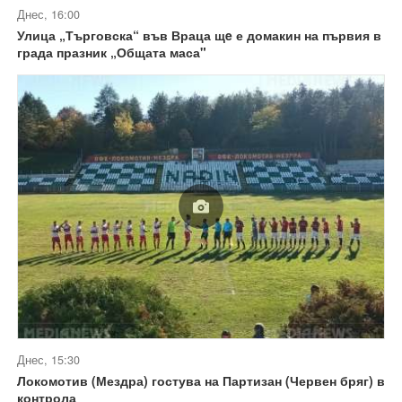
Днес, 16:00
Улица „Търговска“ във Враца щe е домакин на първия в
града празник „Общата маса"
Днес, 15:30
Локомотив (Мездра) гостува на Партизан (Червен бряг) в
контрола