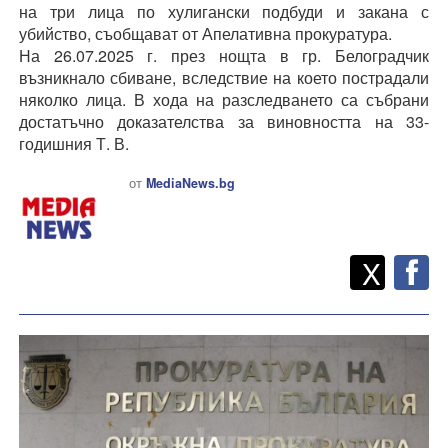
на три лица по хулигански подбуди и закана с
убийство, съобщават от Апелативна прокуратура.
На 26.07.2025 г. през нощта в гр. Белоградчик
възникнало сбиване, вследствие на което пострадали
няколко лица. В хода на разследването са събрани
достатъчно доказателства за виновността на 33-
годишния Т. В.
от
MediaNews.bg
Twitt
Споделете
X
F