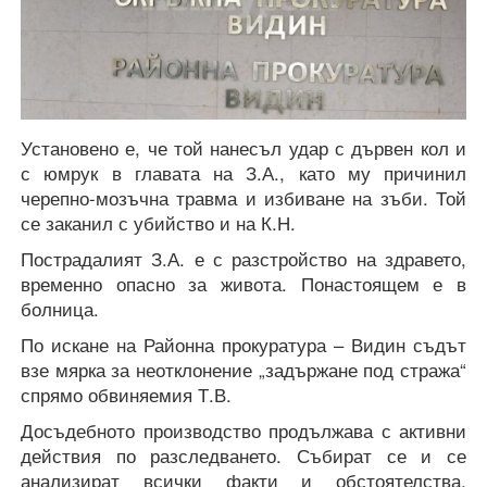
Установено е, че той нанесъл удар с дървен кол и
с юмрук в главата на З.А., като му причинил
черепно-мозъчна травма и избиване на зъби. Той
се заканил с убийство и на К.Н.
Пострадалият З.А. е с разстройство на здравето,
временно опасно за живота. Понастоящем е в
болница.
По искане на Районна прокуратура – Видин съдът
взе мярка за неотклонение „задържане под стража“
спрямо обвиняемия Т.В.
Досъдебното производство продължава с активни
действия по разследването. Събират се и се
анализират всички факти и обстоятелства,