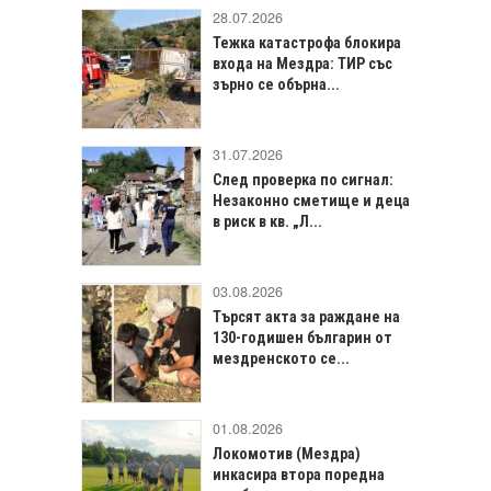
28.07.2026
Тежка катастрофа блокира
входа на Мездра: ТИР със
зърно се обърна...
31.07.2026
След проверка по сигнал:
Незаконно сметище и деца
в риск в кв. „Л...
03.08.2026
Търсят акта за раждане на
130-годишен българин от
мездренското се...
01.08.2026
Локомотив (Мездра)
инкасира втора поредна