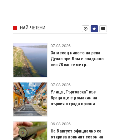
НАЙ-ЧЕТЕНИ
07.08.2026
За месец нивото на река
Дунав при Лом е спаднало
със 78 сантиметр...
07.08.2026
Улица „Търговска“ във
Враца щe е домакин на
първия в града празни...
06.08.2026
На 8 август официално се
открива ловният сезон на