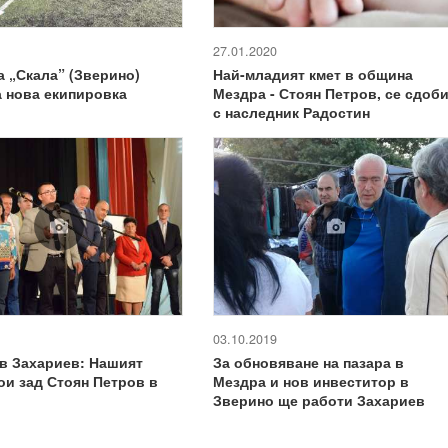
27.01.2020
а „Скала” (Зверино)
Най-младият кмет в община
 нова екипировка
Мездра - Стоян Петров, се сдоб
с наследник Радостин
03.10.2019
в Захариев: Нашият
За обновяване на пазара в
ои зад Стоян Петров в
Мездра и нов инвеститор в
Зверино ще работи Захариев