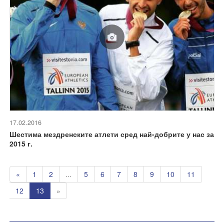
17.02.2016
Шестима мездренските атлети сред най-добрите у нас за
2015 г.
«
1
2
...
5
6
7
8
9
10
11
12
13
»