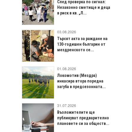
След проверка по сигнал:
Незаконно сметище и деца
в риск в кв. „Л...
03.08.2026
Търсят акта за раждане на
130-годишен българин от
мездренското се...
01.08.2026
Локомотив (Мездра)
инкасира втора поредна
загуба в предсезонната...
31.07.2026
Възложителите ще
публикуват предварително
плановете си за обществ...