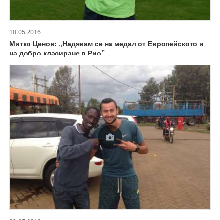
10.05.2016
Митко Ценов: „Надявам се на медал от Европейското и
на добро класиране в Рио”