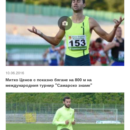
10.06.2016
Митко Ценов с показно бягане на 800 м на
международния турнир "Самарско знаме"