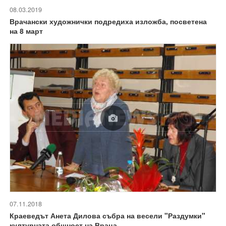
08.03.2019
Врачански художнички подредиха изложба, посветена
на 8 март
07.11.2018
Краеведът Анета Дилова събра на весели "Раздумки"
културната общност на Враца