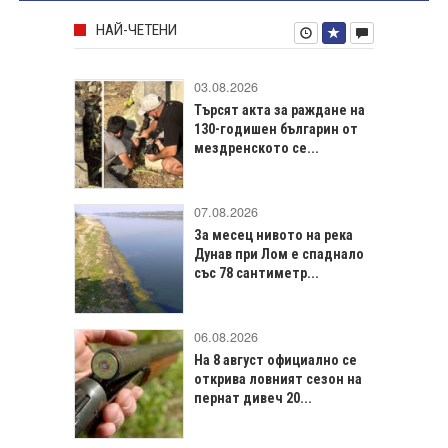
НАЙ-ЧЕТЕНИ
03.08.2026
Търсят акта за раждане на
130-годишен българин от
мездренското се...
07.08.2026
За месец нивото на река
Дунав при Лом е спаднало
със 78 сантиметр...
06.08.2026
На 8 август официално се
открива ловният сезон на
пернат дивеч 20...