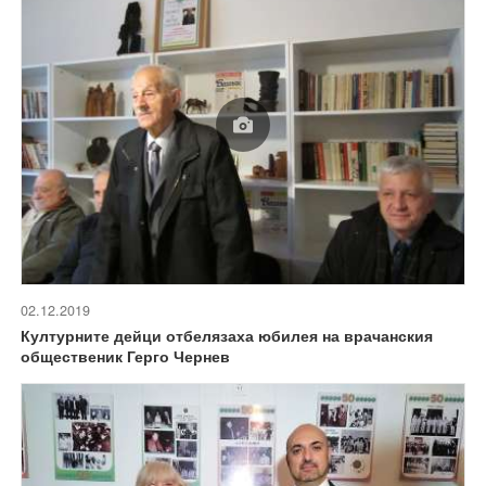
02.12.2019
Културните дейци отбелязаха юбилея на врачанския
общественик Герго Чернев