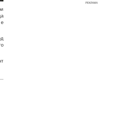
РЕКЛАМА
ри
ца
 е
ед
то
нт