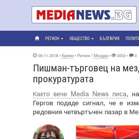
РЕГИОН
ОБЩЕСТВО
БЪЛГАРИЯ
ПОЛИТ
09.11.2018
•
Крими
• Регион /
Мездра
•
3002 •
0
Пишман-търговец на мезд
прокуратурата
Както вече Media News писа
, н
Гергов подаде сигнал, че е из
редовния четвъртъчен пазар в Ме