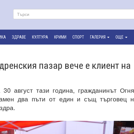
ИКА
ЗДРАВЕ
КУЛТУРА
КРИМИ
СПОРТ
ГАЛЕРИЯ
ОЩЕ
ренския пазар вече е клиент на
а 30 август тази година, гражданинът Огн
мамен два пъти от един и същ търговец 
здра.