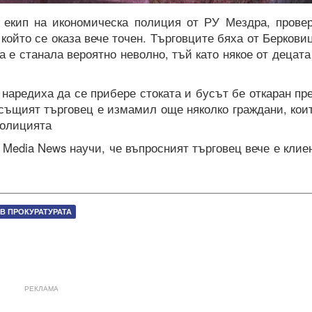
 екип на икономическа полиция от РУ Мездра, прове
 който се оказа вече точен. Търговците бяха от Беркови
а е станала вероятно неволно, тъй като някое от децата
 наредиха да се прибере стоката и бусът бе откаран пр
 същият търговец е измамил още няколко граждани, кои
полицията
 Media News научи, че въпросният търговец вече е клие
В ПРОКУРАТУРАТА
РЕКЛАМА