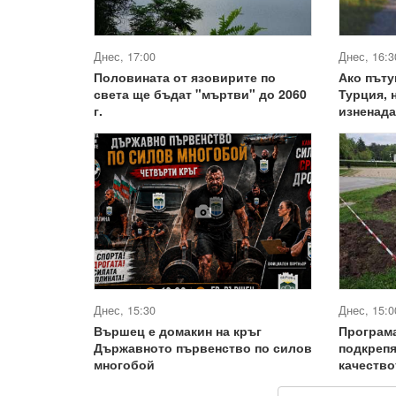
Днес, 17:00
Днес, 16:3
Половината от язовирите по
Ако пъту
света ще бъдат "мъртви" до 2060
Турция, 
г.
изненада
Днес, 15:30
Днес, 15:0
Вършец е домакин на кръг
Програма
Държавното първенство по силов
подкрепя
многобой
качество