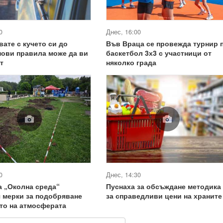
0
Днес, 16:00
вате с кучето си до
Във Враца се провежда турнир 
нови правила може да ви
баскетбол 3х3 с участници от
т
няколко града
0
Днес, 14:30
 „Околна среда“
Пуснаха за обсъждане методика
 мерки за подобряване
за справедливи цени на храните
то на атмосферата