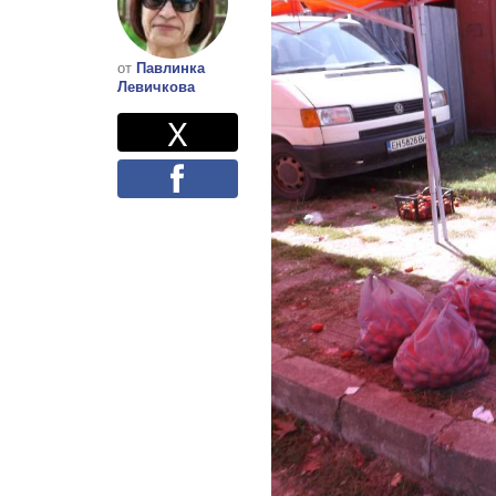
от
Павлинка
Левичкова
Twitter
Споделете
X
Facebook