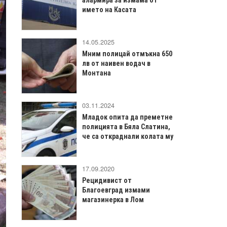
името на Касата
14.05.2025
Мним полицай отмъкна 650
лв от наивен водач в
Монтана
03.11.2024
Младок опита да преметне
полицията в Бяла Слатина,
че са откраднали колата му
17.09.2020
Рецидивист от
Благоевград измами
магазинерка в Лом