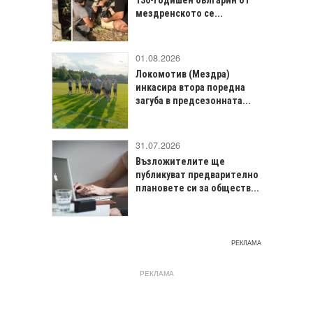
130-годишен българин от
мездренското се...
01.08.2026
Локомотив (Мездра)
инкасира втора поредна
загуба в предсезонната...
31.07.2026
Възложителите ще
публикуват предварително
плановете си за обществ...
РЕКЛАМА
РЕКЛАМА