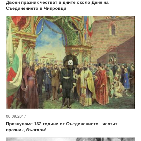
Двоен празник честват в дните около Деня на
Съединението в Чипровци
06.09.2017
Празнуваме 132 години от Съединението - честит
празник, българи!