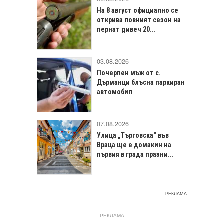
На 8 август официално се
открива ловният сезон на
пернат дивеч 20...
03.08.2026
Почерпен мъж от с.
Дърманци блъсна паркиран
автомобил
07.08.2026
Улица „Търговска“ във
Враца щe е домакин на
първия в града празни...
РЕКЛАМА
РЕКЛАМА