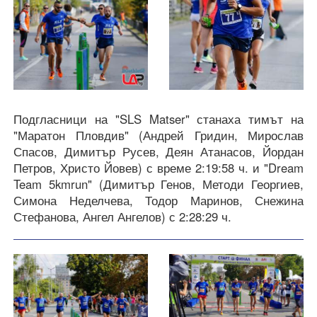
Подгласници на "SLS Matser" станаха тимът на
"Маратон Пловдив" (Андрей Гридин, Мирослав
Спасов, Димитър Русев, Деян Атанасов, Йордан
Петров, Христо Йовев) с време 2:19:58 ч. и "Dream
Team 5kmrun" (Димитър Генов, Методи Георгиев,
Симона Неделчева, Тодор Маринов, Снежина
Стефанова, Ангел Ангелов) с 2:28:29 ч.