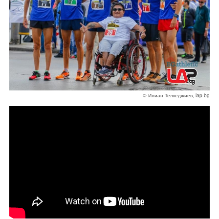
© Илиан Телкеджиев, lap.bg