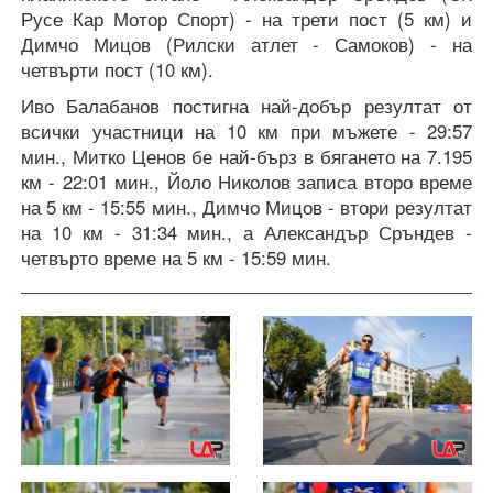
Русе Кар Мотор Спорт) - на трети пост (5 км) и
Димчо Мицов (Рилски атлет - Самоков) - на
четвърти пост (10 км).
Иво Балабанов постигна най-добър резултат от
всички участници на 10 км при мъжете - 29:57
мин., Митко Ценов бе най-бърз в бягането на 7.195
км - 22:01 мин., Йоло Николов записа второ време
на 5 км - 15:55 мин., Димчо Мицов - втори резултат
на 10 км - 31:34 мин., а Александър Сръндев -
четвърто време на 5 км - 15:59 мин.