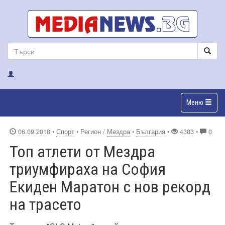
Меню
06.09.2018
•
Спорт
• Регион /
Мездра
•
България
•
4383 •
0
Топ атлети от Мездра
триумфираха на София
Екиден Маратон с нов рекорд
на трасето