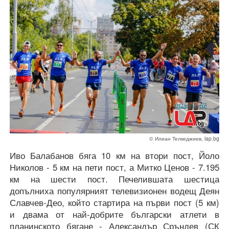
© Илиан Телкеджиев, lap.bg
Иво Балабанов бяга 10 км на втори пост, Йоло
Николов - 5 км на пети пост, а Митко Ценов - 7.195
км на шести пост. Печелившата шестица
допълниха популярният телевизионен водещ Деян
Славчев-Део, който стартира на първи пост (5 км)
и двама от най-добрите български атлети в
планинското бягане - Александър Сръндев (СК