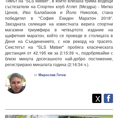
Тимът на "SLS Matser", в който влизаха трима водещи
състезатели на Спортен клуб Атлет (Мездра) - Митко
Ценов, Иво Балабанов и Йоло Николов, стана
победител в "София Екиден Маратон 2018”.
Звездната селекция на известната верига спортни
магазини триумфира в четвъртото издание на
щафетния маратон, който се проведе в столицата в
Деня на Съединението, с нов рекорд на трасето.
Секстетът на "SLS Matser" пробяга класическата
дистанция от 42.195 км за 2:15:39 ч., подобрявайки с
близо минута досегашното най-добро постижение,
регистрирано миналата година (2:16:34 ч.).
от
Мирослав Гетов
Twitt
Споделете
X
F