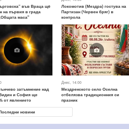
ърговска“ във Враца щe
Локомотив (Мездра) гостува на
н на първия в града
Партизан (Червен бряг) в
„Общата маса"
контрола
0
Днес, 14:00
лънчево затъмнение над
Мездренското село Оселна
 Видин и София ще
отбелязва традиционния си
% от явлението
празник
Последни новини