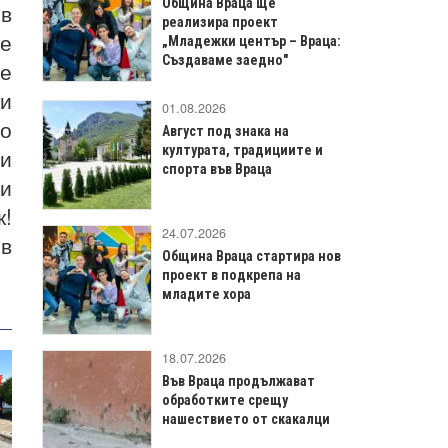
Община Враца ще
 в
реализира проект
 е
„Младежки център – Враца:
Създаваме заедно"
че
 и
01.08.2026
то
Август под знака на
културата, традициите и
ми
спорта във Враца
ни
к!
24.07.2026
в
Община Враца стартира нов
проект в подкрепа на
младите хора
18.07.2026
Във Враца продължават
обработките срещу
нашествието от скакалци