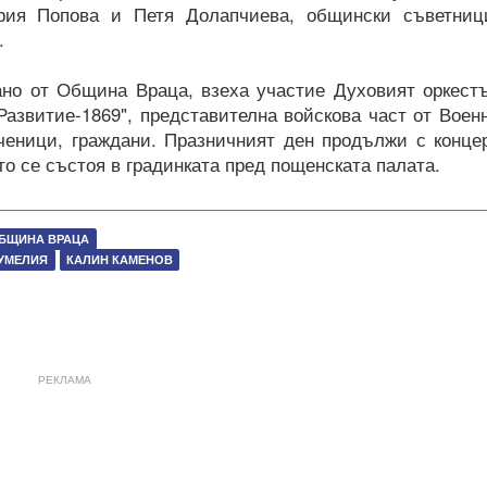
ария Попова и Петя Долапчиева, общински съветниц
.
рано от Община Враца, взеха участие Духовият оркест
азвитие-1869", представителна войскова част от Воен
ченици, граждани. Празничният ден продължи с конце
то се състоя в градинката пред пощенската палата.
БЩИНА ВРАЦА
РУМЕЛИЯ
КАЛИН КАМЕНОВ
РЕКЛАМА