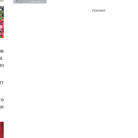
РЕКЛАМА
ов
в.
по
ит
те
ки