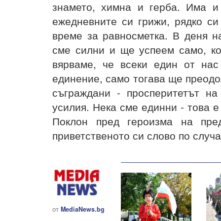
знамето, химна и герба. Има и
ежедневните си грижи, рядко си
време за равносметка. В деня н
сме силни и ще успеем само, ко
вярваме, че всеки един от на
единение, само тогава ще преодо
съграждани - просперитетът на
усилия. Нека сме единни - това 
Поклон пред героизма на пред
приветственото си слово по случ
от
MediaNews.bg