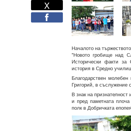
Twitter
Споделете
X
Facebook
Началото на тържеството
"Новото гробище над С
Исторически факти за 
история в Средно училищ
Благодарствен молебен 
Григорий, в съслужение 
В знак на признателност 
и пред паметната плоча
полк в Добричката епопея