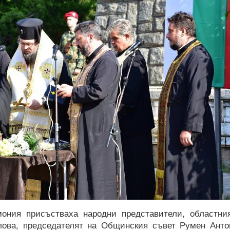
ония присъстваха народни представители, областни
ова, председателят на Общинския съвет Румен Анто