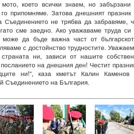
 мото, което всички знаем, но забързани
 го припомняме. Затова днешният празник
а Съединението не трябва да забравяме, 
гато сме заедно. Ако уважаваме труда си
с може да бъде важна част от българско
ляваме с достойнство трудностите. Уважае
 страната ни, зависи от нашите собстве
е посланието на днешния ден! Честит празни
ците ни!“, каза кметът Калин Каменов 
ай Съединението на България.