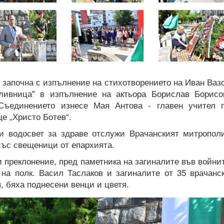
 започна с изпълнение на стихотворението на Иван Ваз
ливница" в изпълнение на актьора Борислав Борисо
Съединението изнесе Мая Антова - главен учител 
е „Христо Ботев“.
и водосвет за здраве отслужи Врачанският митропол
със свещеници от епархията.
и преклонение, пред паметника на загиналите във войни
 на полк. Васил Таслаков и загиналите от 35 врачанс
, бяха поднесени венци и цветя.