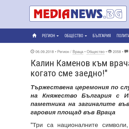
РЕГИОН
ОБЩЕСТВО
БЪЛГАРИЯ
ПОЛИТ
06.09.2018
• Регион /
Враца
•
Общество
•
2058 •
Калин Каменов към врача
когато сме заедно!"
Тържествена церемония по сл
на Княжество България с И
паметника на загиналите във
гаровия площад във Враца
"Три са националните символи