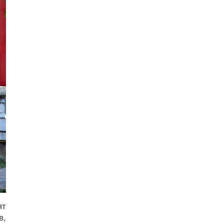
ят
в,