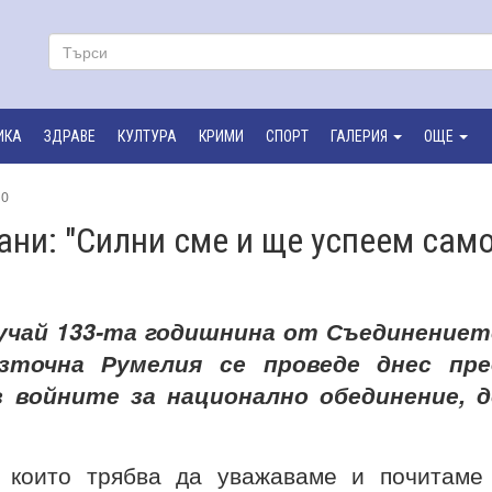
ИКА
ЗДРАВЕ
КУЛТУРА
КРИМИ
СПОРТ
ГАЛЕРИЯ
ОЩЕ
0
ни: "Силни сме и ще успеем само
учай 133-та годишнина от Съединениет
зточна Румелия се проведе днес пре
 войните за национално обединение, д
, които трябва да уважаваме и почитаме