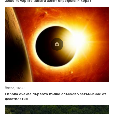
Защо комарите винаги хапят определени хора?
Вчера, 16:30
Европа очаква първото пълно слънчево затъмнение от
десетилетия