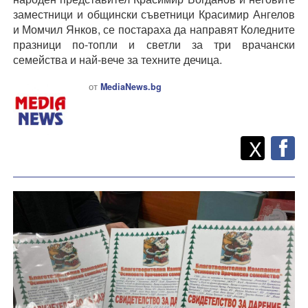
заместници и общински съветници Красимир Ангелов
и Момчил Янков, се постараха да направят Коледните
празници по-топли и светли за три врачански
семейства и най-вече за техните дечица.
от
MediaNews.bg
Twitt
Споделете
X
F