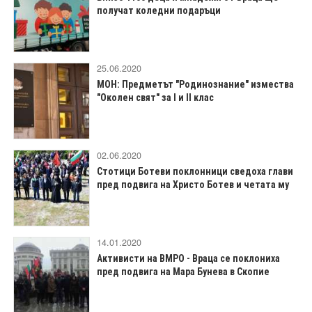
получат коледни подаръци
25.06.2020
МОН: Предметът "Родинознание" измества
"Околен свят" за I и II клас
02.06.2020
Стотици Ботеви поклонници сведоха глави
пред подвига на Христо Ботев и четата му
14.01.2020
Активисти на ВМРО - Враца се поклониха
пред подвига на Мара Бунева в Скопие