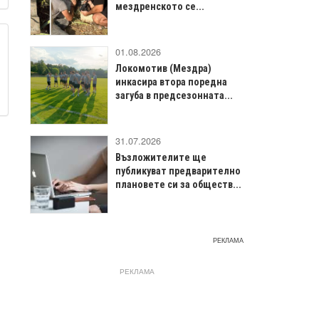
мездренското се...
01.08.2026
Локомотив (Мездра)
инкасира втора поредна
загуба в предсезонната...
31.07.2026
Възложителите ще
публикуват предварително
плановете си за обществ...
РЕКЛАМА
РЕКЛАМА