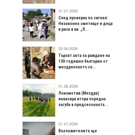
31.07.2026
След проверка по сигнал:
Незаконно сметище и деца
в риск в кв. „Л...
03.08.2026
Търсят акта за раждане на
130-годишен българин от
мездренското се...
01.08.2026
Локомотив (Мездра)
инкасира втора поредна
загуба в предсезонната...
31.07.2026
Възложителите ще