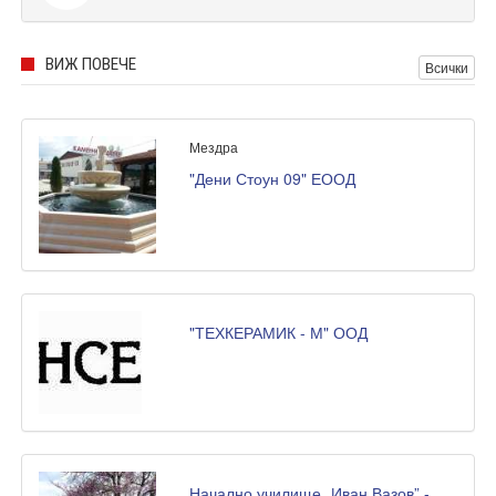
ВИЖ ПОВЕЧЕ
Всички
Мездра
"Дени Стоун 09" ЕООД
"ТЕХКЕРАМИК - М" ООД
Начално училище „Иван Вазов” -