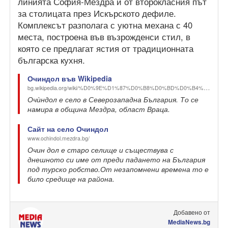
линията София-Мездра и от второкласния път
за столицата през Искърското дефиле.
Комплексът разполага с уютна механа с 40
места, построена във възрожденси стил, в
която се предлагат ястия от традиционната
българска кухня.
Очиндол във Wikipedia
bg.wikipedia.org/wiki/%D0%9E%D1%87%D0%B8%D0%BD%D0%B4%D0%BE%D0%BB
Очѝндол е село в Северозападна България. То се
намира в община Мездра, област Враца.
Сайт на село Очиндол
www.ochindol.mezdra.bg/
Очин дол е старо селище и съществува с
днешното си име от преди падането на България
под турско робство.От незапомнени времена то е
било средище на района.
Добавено от
MediaNews.bg