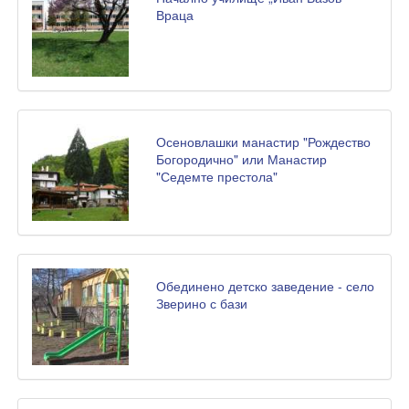
Враца
Осеновлашки манастир "Рождество
Богородично" или Манастир
"Седемте престола"
Обединено детско заведение - село
Зверино с бази