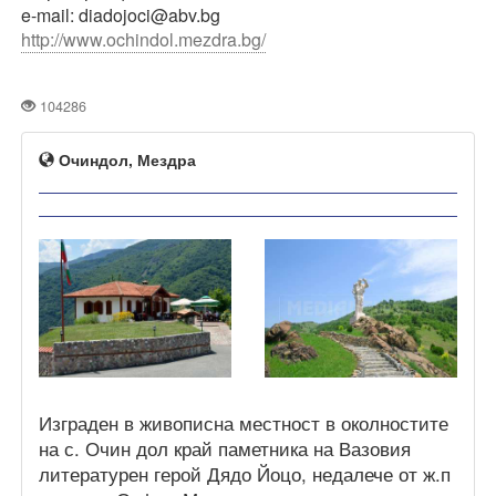
e-mail: diadojoci@abv.bg
http://www.ochindol.mezdra.bg/
104286
Очиндол, Мездра
Изграден в живописна местност в околностите
на с. Очин дол край паметника на Вазовия
литературен герой Дядо Йоцо, недалече от ж.п