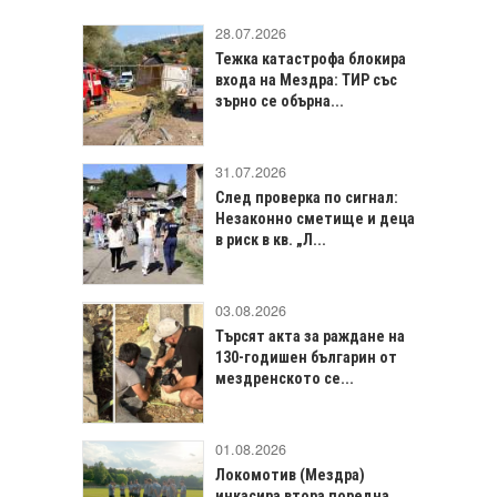
28.07.2026
Тежка катастрофа блокира
входа на Мездра: ТИР със
зърно се обърна...
31.07.2026
След проверка по сигнал:
Незаконно сметище и деца
в риск в кв. „Л...
03.08.2026
Търсят акта за раждане на
130-годишен българин от
мездренското се...
01.08.2026
Локомотив (Мездра)
инкасира втора поредна