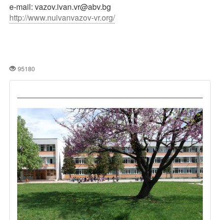
e-mail: vazov.ivan.vr@abv.bg
http://www.nuivanvazov-vr.org/
95180