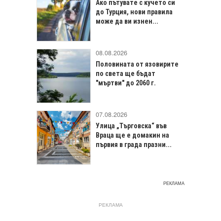
Ако пътувате с кучето си
до Турция, нови правила
може да ви изнен...
08.08.2026
Половината от язовирите
по света ще бъдат
"мъртви" до 2060 г.
07.08.2026
Улица „Търговска“ във
Враца щe е домакин на
първия в града празни...
РЕКЛАМА
РЕКЛАМА