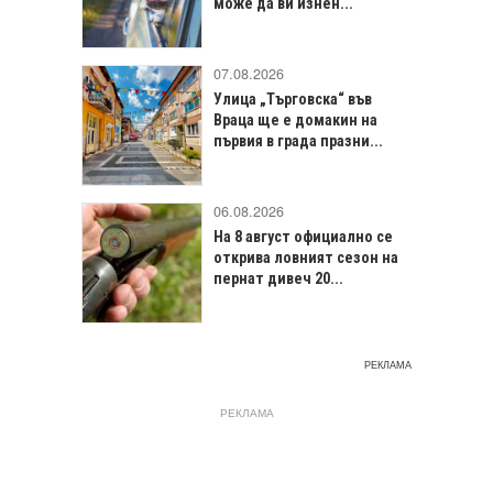
може да ви изнен...
07.08.2026
Улица „Търговска“ във
Враца щe е домакин на
първия в града празни...
06.08.2026
На 8 август официално се
открива ловният сезон на
пернат дивеч 20...
РЕКЛАМА
РЕКЛАМА