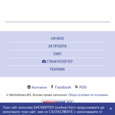
НАЧАЛО
ЗА ПРОЕКТА
ЕКИП
СТАНИ РЕПОРТЕР
РЕКЛАМА
Контакти
Facebook
RSS
© MediaNews.BG. Всички права запазени.
Общи условия за ползване
.
×
Този сайт използва БИСКВИТКИ (cookies).Като продължавате да
Powered and owned by Intersat Ltd.
използвате този сайт, вие се СЪГЛАСЯВАТЕ с използваните от
Собственост на Интерсат ООД.