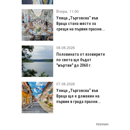
Вчера, 11:00
Улица „Търговска“ във
Враца стана място за
срещи на първия празни...
08.08.2026
Половината от язовирите
по света ще бъдат
"мъртви" до 2060 г.
07.08.2026
Улица „Търговска“ във
Враца щe е домакин на
първия в града празни...
РЕКЛАМА