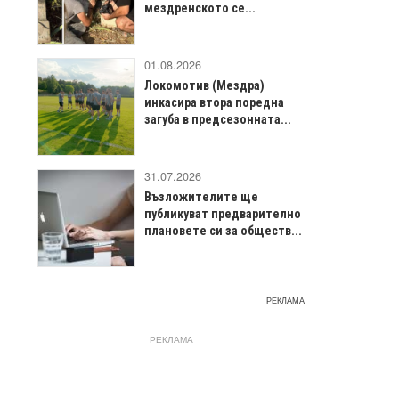
мездренското се...
01.08.2026
Локомотив (Мездра)
инкасира втора поредна
загуба в предсезонната...
31.07.2026
Възложителите ще
публикуват предварително
плановете си за обществ...
РЕКЛАМА
РЕКЛАМА