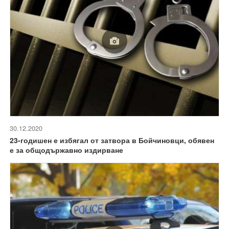
30.12.2020
23-годишен е избягал от затвора в Бойчиновци, обявен
е за общодържавно издирване