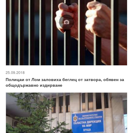
25.09.2018
Полицаи от Лом заловиха беглец от затвора, обявен за
общодържавно издирване