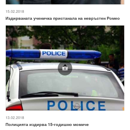
15.02.2018
Издирваната ученичка пристанала на невръстен Ромео
13.02.2018
Полицията издирва 15-годишно момиче