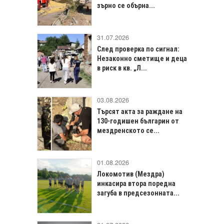
зърно се обърна...
31.07.2026
След проверка по сигнал:
Незаконно сметище и деца
в риск в кв. „Л...
03.08.2026
Търсят акта за раждане на
130-годишен българин от
мездренското се...
01.08.2026
Локомотив (Мездра)
инкасира втора поредна
загуба в предсезонната...