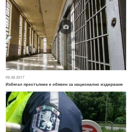
09.08.2017
Избягал престъпник е обявен за национално издирване