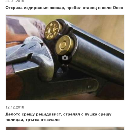
24.01.2019
Откриха издирвания психар, пребил старец в село Осен
12.12.2018
Делото срещу рецидивист, стрелял с пушка срещу
полицаи, тръгна отначало