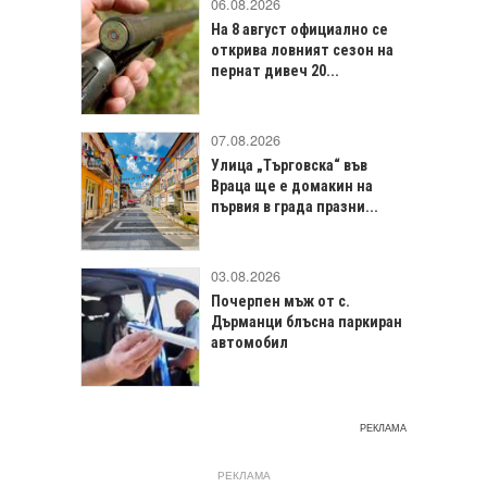
06.08.2026
На 8 август официално се
открива ловният сезон на
пернат дивеч 20...
07.08.2026
Улица „Търговска“ във
Враца щe е домакин на
първия в града празни...
03.08.2026
Почерпен мъж от с.
Дърманци блъсна паркиран
автомобил
РЕКЛАМА
РЕКЛАМА