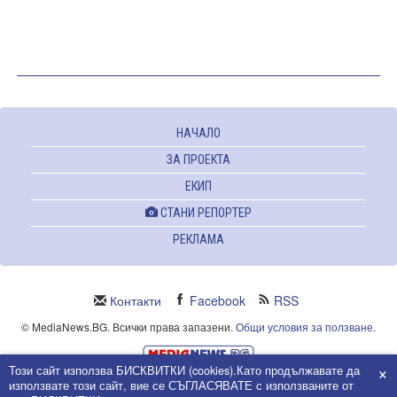
НАЧАЛО
ЗА ПРОЕКТА
ЕКИП
СТАНИ РЕПОРТЕР
РЕКЛАМА
Контакти
Facebook
RSS
© MediaNews.BG. Всички права запазени.
Общи условия за ползване
.
×
Този сайт използва БИСКВИТКИ (cookies).Като продължавате да
Powered and owned by Intersat Ltd.
използвате този сайт, вие се СЪГЛАСЯВАТЕ с използваните от
Собственост на Интерсат ООД.