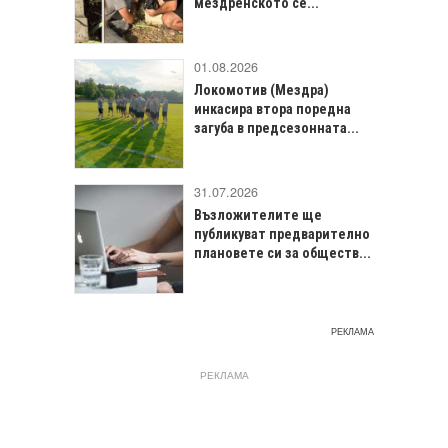
мездренското се...
01.08.2026
Локомотив (Мездра)
инкасира втора поредна
загуба в предсезонната...
31.07.2026
Възложителите ще
публикуват предварително
плановете си за обществ...
РЕКЛАМА
РЕКЛАМА