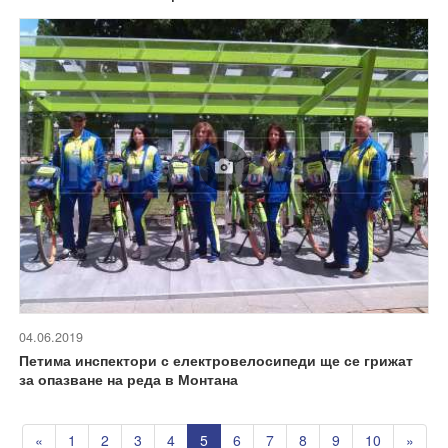
04.06.2019
Петима инспектори с електровелосипеди ще се грижат
за опазване на реда в Монтана
«
1
2
3
4
5
6
7
8
9
10
»