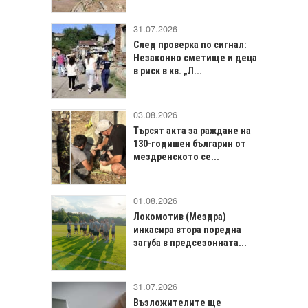
31.07.2026
След проверка по сигнал:
Незаконно сметище и деца
в риск в кв. „Л...
03.08.2026
Търсят акта за раждане на
130-годишен българин от
мездренското се...
01.08.2026
Локомотив (Мездра)
инкасира втора поредна
загуба в предсезонната...
31.07.2026
Възложителите ще