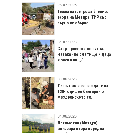
28.07.2026
Тежка катастрофа блокира
входа на Мездра: ТИР със
зърно се обърна...
31.07.2026
След проверка по сигнал:
Незаконно сметище и деца
в риск в кв. „Л...
03.08.2026
Търсят акта за раждане на
130-годишен българин от
мездренското се...
01.08.2026
Локомотив (Мездра)
инкасира втора поредна