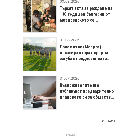
03.08.2026
Търсят акта за раждане на
130-годишен българин от
мездренското се...
01.08.2026
Локомотив (Мездра)
инкасира втора поредна
загуба в предсезонната...
31.07.2026
Възложителите ще
публикуват предварително
плановете си за обществ...
РЕКЛАМА
РЕКЛАМА