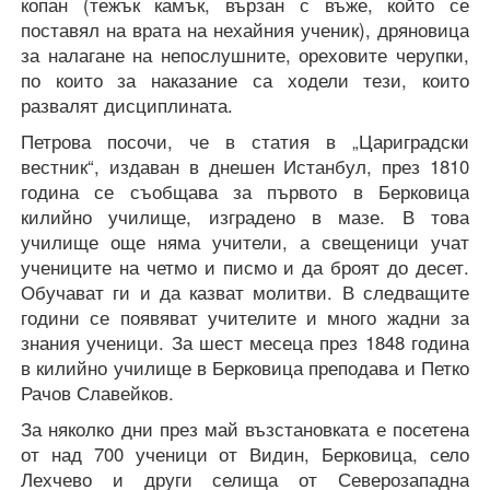
копан (тежък камък, вързан с въже, който се
поставял на врата на нехайния ученик), дряновица
за налагане на непослушните, ореховите черупки,
по които за наказание са ходели тези, които
развалят дисциплината.
Петрова посочи, че в статия в „Цариградски
вестник“, издаван в днешен Истанбул, през 1810
година се съобщава за първото в Берковица
килийно училище, изградено в мазе. В това
училище още няма учители, а свещеници учат
учениците на четмо и писмо и да броят до десет.
Обучават ги и да казват молитви. В следващите
години се появяват учителите и много жадни за
знания ученици. За шест месеца през 1848 година
в килийно училище в Берковица преподава и Петко
Рачов Славейков.
За няколко дни през май възстановката е посетена
от над 700 ученици от Видин, Берковица, село
Лехчево и други селища от Северозападна