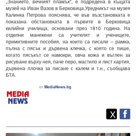
„Знанието, вечният пламък“, е подредена в къщата
музей на Иван Вазов в Берковица.Уредникът на музея
Калинка Петрова пояснява, че във възстановката е
показана обстановката в първите в Берковица
килийни училища, основани през 1810 година. На
отделни манекени са учителят и учениците,
примитивните пособия, на които са писали – рамка,
пълна с пясък и дървена клечка, с която се пише,
когато пясъкът се намокри, овча кожа и въглен за
рисуване върху нея, паче перо, мастило и лист хартия,
дървена плочка за писане с калем и т.н., съобщава
БТА.
от
MediaNews.bg
Twitt
Споделете
X
F